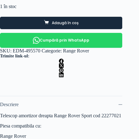
1 în stoc
Adaugă în coș
Cumpără prin WhatsApp
SKU:
EDM-495570
Categorie:
Range Rover
Trimite link-ul:
Descriere
Telescop amortizor dreapta Range Rover Sport cod 22277021
Piesa compatibila cu:
Range Rover