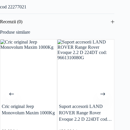
cod 22277021
Recenzii (0)
Produse similare
Cric original Jeep
Suport accesorii LAND
Modul 
Monovolum Maxim 1000Kg
ROVER Range Rover
Range 
Evoque 2.2 D 224DT cod:
DK62-
9661310080G