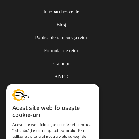
Intrebari frecvente
Blog
Politica de ramburs și retur
Formular de retur
Garanții
ANPC
Termeni și condiții
Acest site web folosește
cookie-uri
Politica de Cookies
Acest site web folosește cookie-uri pentru a
îmbunătăți experiența utilizatorului. Prin
Politica de confidențialitate
utilizarea site-ului nostru web, sunteți de