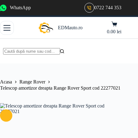
Sari
WhatsApp
0722 744 353
la
conținut
Coș
EDMauto.ro
de
0.00
lei
cumpărături
Niciun
rezultat
Acasa
Range Rover
Telescop amortizor dreapta Range Rover Sport cod 22277021