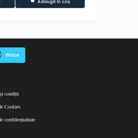
ș
Adaugă în coș
Adaugă în co
Waze
i condiții
 de Cookies
de confidențialitate