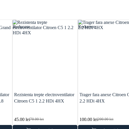
Reducere
Reducere
ilator
Rezistenta trepte electroventilator
Trager fara anexe Citroen 
.8
Citroen C5 1 2.2 HDi 4HX
2.2 HDi 4HX
45.00
lei
100.00
lei
70.00
lei
200.00
lei
Prețul
Prețul
Prețul
Prețul
inițial
curent
inițial
curent