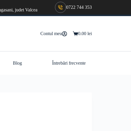
0722 744 353
agasani, judet Valcea
Contul meu
0.00
lei
Coș
de
cumpărături
Blog
Întrebări frecvente