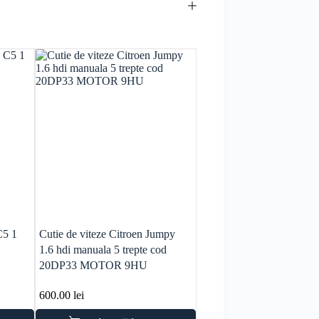
C5 1
Cutie de viteze Citroen Jumpy
Rezistenta trepte elecroven
1.6 hdi manuala 5 trepte cod
C4 1.6 benzina NFU
20DP33 MOTOR 9HU
600.00
lei
70.00
lei