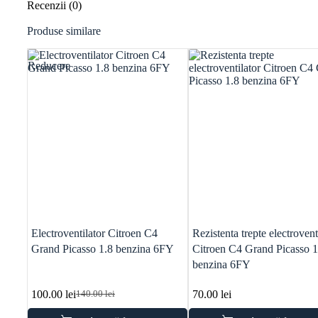
Recenzii (0)
Produse similare
Reducere
Electroventilator Citroen C4
Rezistenta trepte electrovent
Grand Picasso 1.8 benzina 6FY
Citroen C4 Grand Picasso 1
benzina 6FY
100.00
lei
70.00
lei
140.00
lei
Prețul
Prețul
inițial
curent