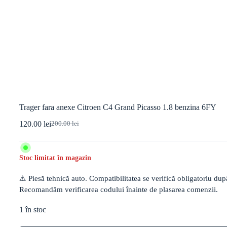
Trager fara anexe Citroen C4 Grand Picasso 1.8 benzina 6FY
120.00
lei
200.00
lei
Prețul
Prețul
inițial
curent
a
este:
fost:
120.00 lei.
Stoc limitat în magazin
200.00 lei.
⚠️ Piesă tehnică auto. Compatibilitatea se verifică obligatoriu d
Recomandăm verificarea codului înainte de plasarea comenzii.
1 în stoc