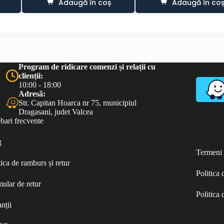
Adaugă în coș
Adaugă în co
a
este:
a
este:
fost:
45.00 lei.
fost:
100.00 lei.
70.00 lei.
200.00 lei.
Program de ridicare comenzi și relații cu
clienții:
10:00 - 18:00
Adresă:
Str. Capitan Hoarca nr 75, municipiul
Dragasani, judet Valcea
ebari frecvente
g
Termeni ș
tica de ramburs și retur
Politica
ular de retur
Politica 
nții