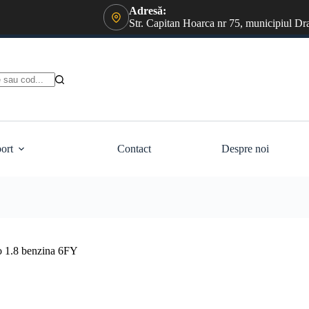
Adresă:
Str. Capitan Hoarca nr 75, municipiul Dr
ort
Contact
Despre noi
o 1.8 benzina 6FY