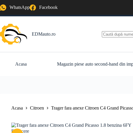
Sari
WhatsApp
Facebook
la
conținut
EDMauto.ro
Niciun
rezultat
Acasa
Magazin piese auto second-hand din imp
Acasa
Citroen
Trager fara anexe Citroen C4 Grand Picass
Reducere