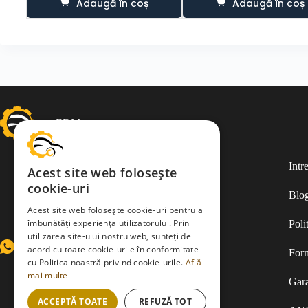
Adaugă în coș
Adaugă în coș
a
este:
fost:
100.00 lei.
140.00 lei.
EDMauto.ro
Intr
Acest site web folosește
cookie-uri
Blo
Acest site web folosește cookie-uri pentru a
îmbunătăți experiența utilizatorului. Prin
Poli
utilizarea site-ului nostru web, sunteți de
WhatsApp
Facebook
acord cu toate cookie-urile în conformitate
Form
cu Politica noastră privind cookie-urile.
Află
mai multe
Gara
ACCEPTĂ TOATE
REFUZĂ TOT