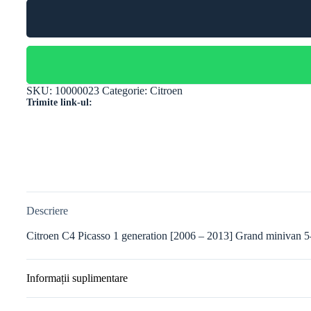
SKU:
10000023
Categorie:
Citroen
Trimite link-ul:
Descriere
Citroen C4 Picasso 1 generation [2006 – 2013] Grand minivan 5
Informații suplimentare