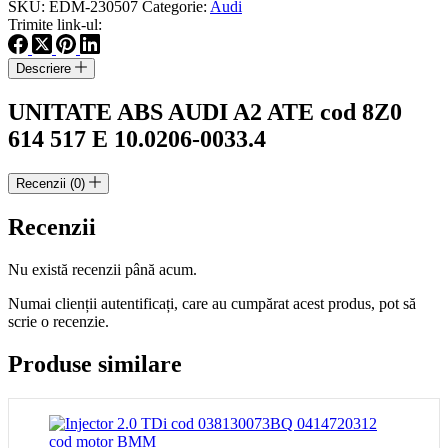
SKU:
EDM-230507
Categorie:
Audi
A2
Trimite link-ul:
ATE
cod
Descriere
8Z0614517E
10.0206-
UNITATE ABS AUDI A2 ATE cod 8Z0
0033.4
614 517 E 10.0206-0033.4
Recenzii (0)
Recenzii
Nu există recenzii până acum.
Numai clienții autentificați, care au cumpărat acest produs, pot să
scrie o recenzie.
Produse similare