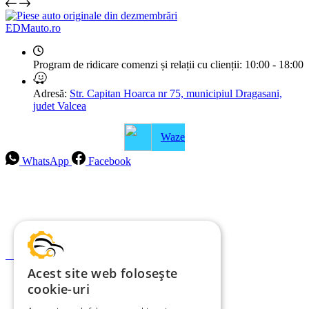
EDMauto.ro
Program de ridicare comenzi și relații cu clienții:
10:00 - 18:00
Adresă:
Str. Capitan Hoarca nr 75, municipiul Dragasani,
judet Valcea
Waze
WhatsApp
Facebook
Intrebari frecvente
Blog
Politica de ramburs și retur
Formular de retur
Acest site web folosește
Garanții
cookie-uri
ANPC