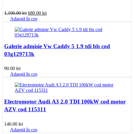
Prețul
Prețul
1,100.00
lei
680.00
lei
inițial
curent
Adaugă în coș
a
este:
fost:
680.00 lei.
1,100.00 lei.
Galerie admisie Vw Caddy 5 1.9 tdi bls cod
03g129713k
90.00
lei
Adaugă în coș
Electromotor Audi A3 2.0 TDI 100kW cod motor
AZV cod 115311
140.00
lei
Adaugă în coș