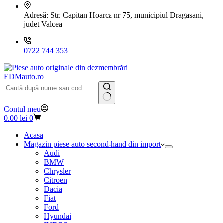
Adresă:
Str. Capitan Hoarca nr 75, municipiul Dragasani,
judet Valcea
0722 744 353
EDMauto.ro
Niciun
Contul meu
rezultat
Coș
0.00
lei
0
de
cumpărături
Acasa
Magazin piese auto second-hand din import
Audi
BMW
Chrysler
Citroen
Dacia
Fiat
Ford
Hyundai