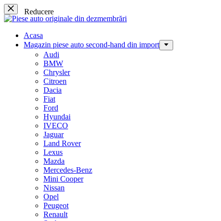
Sari
Reducere
la
conținut
Acasa
Magazin piese auto second-hand din import
Audi
BMW
Chrysler
Citroen
Dacia
Fiat
Ford
Hyundai
IVECO
Jaguar
Land Rover
Lexus
Mazda
Mercedes-Benz
Mini Cooper
Nissan
Opel
Peugeot
Renault