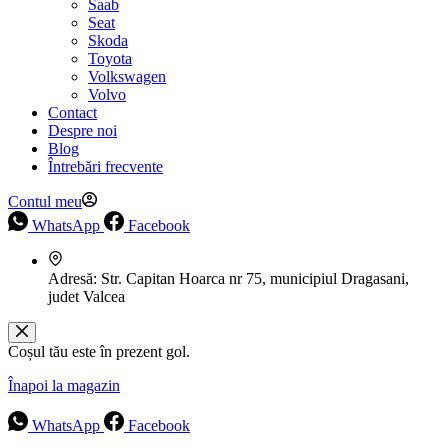
Saab
Seat
Skoda
Toyota
Volkswagen
Volvo
Contact
Despre noi
Blog
Întrebări frecvente
Contul meu
WhatsApp
Facebook
Adresă:
Str. Capitan Hoarca nr 75, municipiul Dragasani,
judet Valcea
Coșul tău este în prezent gol.
Înapoi la magazin
WhatsApp
Facebook