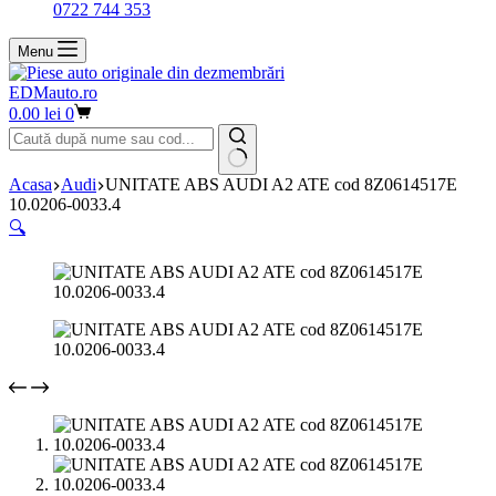
0722 744 353
Menu
EDMauto.ro
Coș
0.00
lei
0
de
cumpărături
Niciun
Acasa
Audi
UNITATE ABS AUDI A2 ATE cod 8Z0614517E
rezultat
10.0206-0033.4
🔍