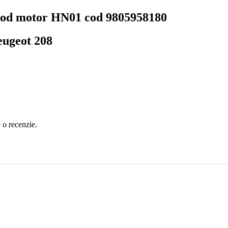
 cod motor HN01 cod 9805958180
eugeot 208
e o recenzie.