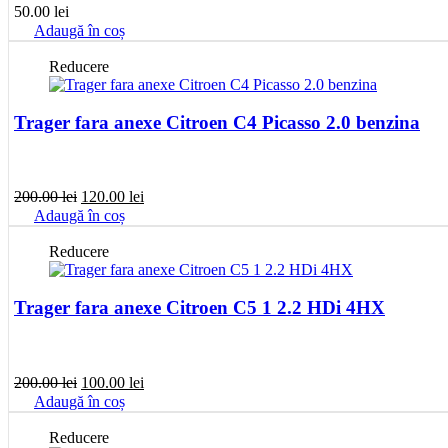
50.00
lei
Adaugă în coș
Reducere
Trager fara anexe Citroen C4 Picasso 2.0 benzina
Prețul
Prețul
200.00
lei
120.00
lei
inițial
curent
Adaugă în coș
a
este:
fost:
120.00 lei.
Reducere
200.00 lei.
Trager fara anexe Citroen C5 1 2.2 HDi 4HX
Prețul
Prețul
200.00
lei
100.00
lei
inițial
curent
Adaugă în coș
a
este:
fost:
100.00 lei.
Reducere