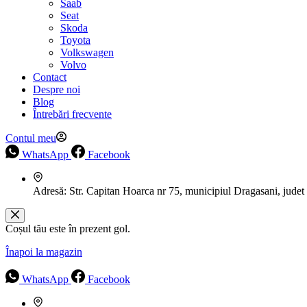
Saab
Seat
Skoda
Toyota
Volkswagen
Volvo
Contact
Despre noi
Blog
Întrebări frecvente
Contul meu
WhatsApp
Facebook
Adresă:
Str. Capitan Hoarca nr 75, municipiul Dragasani, judet
Coșul tău este în prezent gol.
Înapoi la magazin
WhatsApp
Facebook