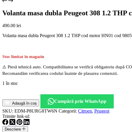
Volanta masa dubla Peugeot 308 1.2 THP
490.00
lei
Volanta masa dubla Peugeot 308 1.2 THP cod motor HN01 cod 980
Stoc limitat în magazin
⚠️ Piesă tehnică auto. Compatibilitatea se verifică obligatoriu după C
Recomandăm verificarea codului înainte de plasarea comenzii.
1 în stoc
Cantitate
Volanta
Cumpără prin WhatsApp
masa
Adaugă în coș
dubla
SKU:
EDM-P8URG8TW6N
Categorii:
Citroen
,
Peugeot
Peugeot
Trimite link-ul:
308
1.2
Descriere
THP