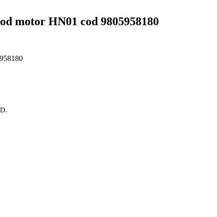
 cod motor HN01 cod 9805958180
5958180
OD.