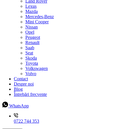
Land Rover
Lexus
Mazda
Mercedes-Benz
Mini Cooper
Nissan
Opel
Peugeot
Renault
Saab
Seat
Skoda
Toyota
Volkswagen
Volvo
Contact
Despre noi
Blog
Întrebări frecvente
WhatsApp
0722 744 353