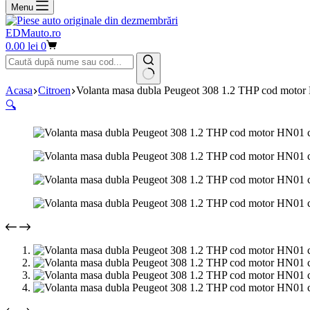
Menu
EDMauto.ro
Coș
0.00
lei
0
de
cumpărături
Niciun
Acasa
Citroen
Volanta masa dubla Peugeot 308 1.2 THP cod moto
rezultat
🔍