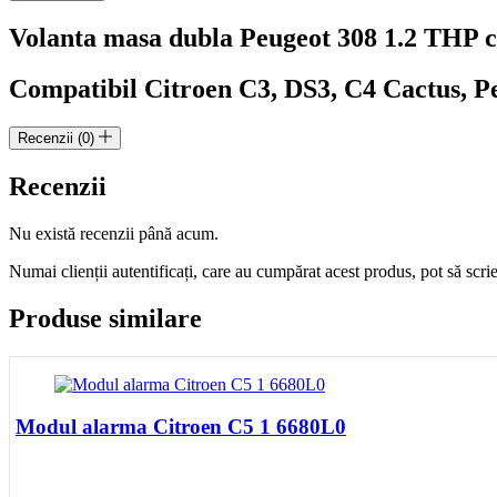
cod
Volanta masa dubla Peugeot 308 1.2 THP
motor
HN01
cod
Compatibil Citroen C3, DS3, C4 Cactus, P
9805958180
Recenzii (0)
Recenzii
Nu există recenzii până acum.
Numai clienții autentificați, care au cumpărat acest produs, pot să scri
Produse similare
Modul alarma Citroen C5 1 6680L0