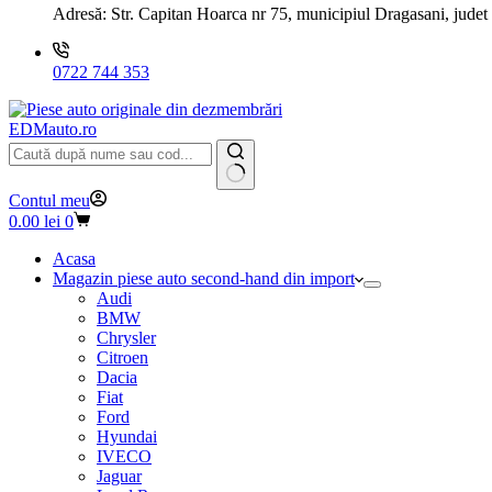
Adresă:
Str. Capitan Hoarca nr 75, municipiul Dragasani, judet
0722 744 353
EDMauto.ro
Niciun
Contul meu
rezultat
Coș
0.00
lei
0
de
cumpărături
Acasa
Magazin piese auto second-hand din import
Audi
BMW
Chrysler
Citroen
Dacia
Fiat
Ford
Hyundai
IVECO
Jaguar