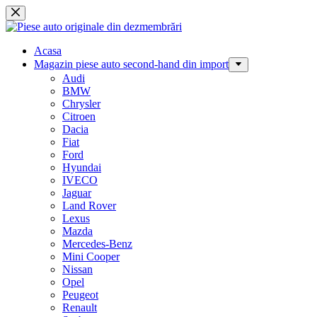
Sari
la
conținut
Acasa
Magazin piese auto second-hand din import
Audi
BMW
Chrysler
Citroen
Dacia
Fiat
Ford
Hyundai
IVECO
Jaguar
Land Rover
Lexus
Mazda
Mercedes-Benz
Mini Cooper
Nissan
Opel
Peugeot
Renault