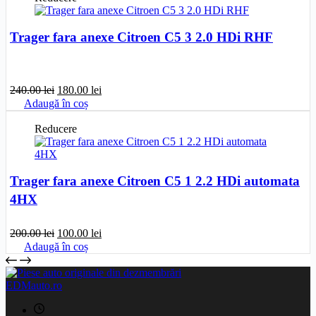
200.00 lei.
Trager fara anexe Citroen C5 3 2.0 HDi RHF
Prețul
Prețul
240.00
lei
180.00
lei
inițial
curent
Adaugă în coș
a
este:
fost:
180.00 lei.
Reducere
240.00 lei.
Trager fara anexe Citroen C5 1 2.2 HDi automata
4HX
Prețul
Prețul
200.00
lei
100.00
lei
inițial
curent
Adaugă în coș
a
este:
fost:
100.00 lei.
200.00 lei.
EDMauto.ro