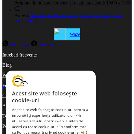
Program de ridicare comenzi și relații cu clienții:
10:00 - 18:00
Adresă:
Str. Capitan Hoarca nr 75, municipiul Dragasani,
judet Valcea
Waze
WhatsApp
Facebook
Intrebari frecvente
Blog
Politica de ramburs și retur
Formular de retur
Acest site web folosește
Garanții
cookie-uri
ANPC
Acest site web folosește cookie-uri pentru a
îmbunătăți experiența utilizatorului. Prin
Termeni și condiții
utilizarea site-ului nostru web, sunteți de
Politica de Cookies
acord cu toate cookie-urile în conformitate
cu Politica noastră privind cookie-urile.
Află