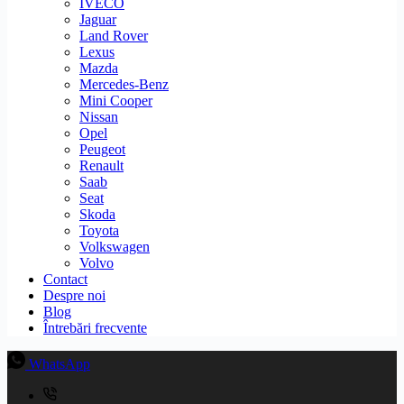
IVECO
Jaguar
Land Rover
Lexus
Mazda
Mercedes-Benz
Mini Cooper
Nissan
Opel
Peugeot
Renault
Saab
Seat
Skoda
Toyota
Volkswagen
Volvo
Contact
Despre noi
Blog
Întrebări frecvente
WhatsApp