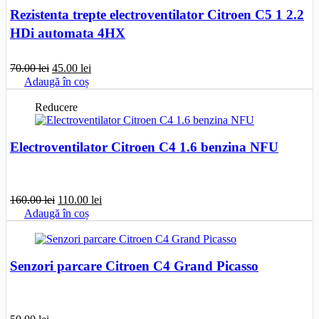
Rezistenta trepte electroventilator Citroen C5 1 2.2
HDi automata 4HX
Prețul
Prețul
70.00
lei
45.00
lei
inițial
curent
Adaugă în coș
a
este:
fost:
45.00 lei.
Reducere
70.00 lei.
Electroventilator Citroen C4 1.6 benzina NFU
Prețul
Prețul
160.00
lei
110.00
lei
inițial
curent
Adaugă în coș
a
este:
fost:
110.00 lei.
160.00 lei.
Senzori parcare Citroen C4 Grand Picasso