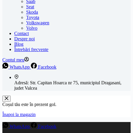
Saab
Seat
Skoda
Toyota
Volkswagen
Volvo
Contact
Despre noi
Blog
Întrebări frecvente
Contul meu
WhatsApp
Facebook
Adresă:
Str. Capitan Hoarca nr 75, municipiul Dragasani,
judet Valcea
Coșul tău este în prezent gol.
Înapoi la magazin
WhatsApp
Facebook