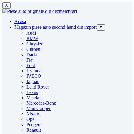
Sari
la
conținut
Acasa
Magazin piese auto second-hand din import
Audi
BMW
Chrysler
Citroen
Dacia
Fiat
Ford
Hyundai
IVECO
Jaguar
Land Rover
Lexus
Mazda
Mercedes-Benz
Mini Cooper
Nissan
Opel
Peugeot
Renault