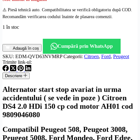
⚠️ Piesă tehnică auto. Compatibilitatea se verifică obligatoriu după COD.
Recomandăm verificarea codului înainte de plasarea comenzii.
1 în stoc
Cantitate
Alternator
Cumpără prin WhatsApp
Citroen
Adaugă în coș
DS4
SKU:
EDM-QVD63NVMRP
Categorii:
Citroen
,
Ford
,
Peugeot
2.0
Trimite link-ul:
HDi
150
Descriere
cp
cod
Alternator start stop avariat in urma
motor
AH01
accidentului ( se vede in poze ) Citroen
cod
DS4 2.0 HDi 150 cp cod motor AH01 cod
9809046080
9809046080
Compatibil Peugeot 508, Peugeot 3008,
Peugeot 5008, Ford Mondeo, Ford Edge,