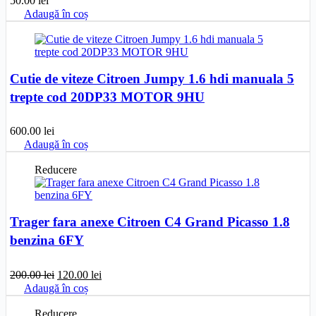
50.00
lei
Adaugă în coș
Cutie de viteze Citroen Jumpy 1.6 hdi manuala 5
trepte cod 20DP33 MOTOR 9HU
600.00
lei
Adaugă în coș
Reducere
Trager fara anexe Citroen C4 Grand Picasso 1.8
benzina 6FY
Prețul
Prețul
200.00
lei
120.00
lei
inițial
curent
Adaugă în coș
a
este:
fost:
120.00 lei.
Reducere