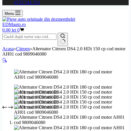
0722 744 353
Menu
EDMauto.ro
Coș
0.00
lei
0
de
cumpărături
Niciun
Acasa
Citroen
Alternator Citroen DS4 2.0 HDi 150 cp cod motor
rezultat
AH01 cod 9809046080
🔍