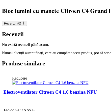
Picasso
cod
Bloc lumini cu manete Citroen C4 Grand 
96644965XT
Recenzii (0)
Recenzii
Nu există recenzii până acum.
Numai clienții autentificați, care au cumpărat acest produs, pot să scri
Produse similare
Reducere
Electroventilator Citroen C4 1.6 benzina NFU
Prețul
Prețul
160.00
lei
110.00
lei