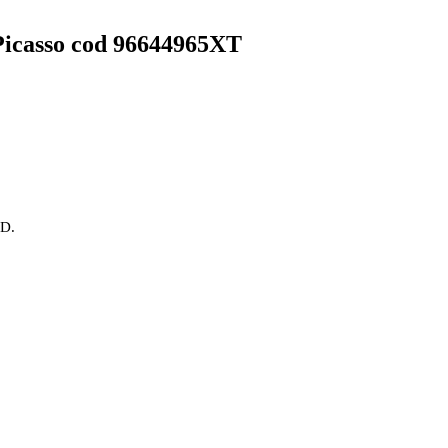
Picasso cod 96644965XT
OD.