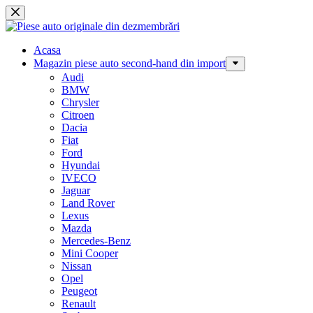
Sari
la
conținut
Acasa
Magazin piese auto second-hand din import
Audi
BMW
Chrysler
Citroen
Dacia
Fiat
Ford
Hyundai
IVECO
Jaguar
Land Rover
Lexus
Mazda
Mercedes-Benz
Mini Cooper
Nissan
Opel
Peugeot
Renault