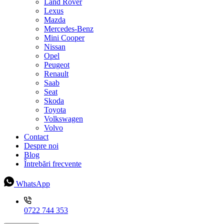
Land Rover
Lexus
Mazda
Mercedes-Benz
Mini Cooper
Nissan
Opel
Peugeot
Renault
Saab
Seat
Skoda
Toyota
Volkswagen
Volvo
Contact
Despre noi
Blog
Întrebări frecvente
WhatsApp
0722 744 353