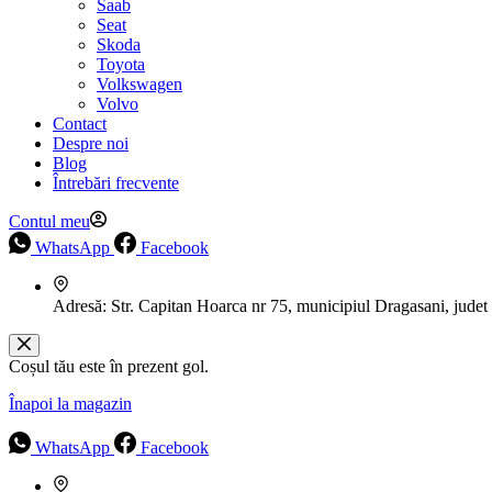
Saab
Seat
Skoda
Toyota
Volkswagen
Volvo
Contact
Despre noi
Blog
Întrebări frecvente
Contul meu
WhatsApp
Facebook
Adresă:
Str. Capitan Hoarca nr 75, municipiul Dragasani, judet
Coșul tău este în prezent gol.
Înapoi la magazin
WhatsApp
Facebook