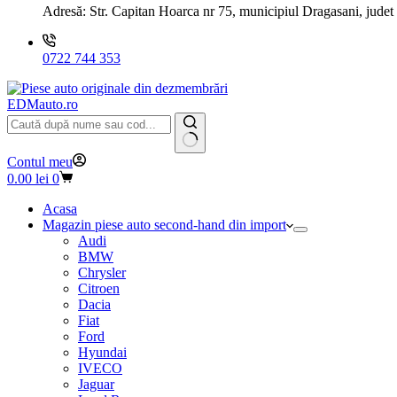
Adresă:
Str. Capitan Hoarca nr 75, municipiul Dragasani, judet
0722 744 353
EDMauto.ro
Niciun
Contul meu
rezultat
Coș
0.00
lei
0
de
cumpărături
Acasa
Magazin piese auto second-hand din import
Audi
BMW
Chrysler
Citroen
Dacia
Fiat
Ford
Hyundai
IVECO
Jaguar