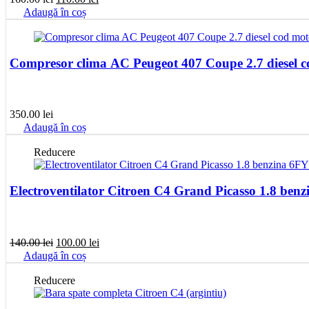
inițial
curent
Adaugă în coș
a
este:
fost:
110.00 lei.
160.00 lei.
Compresor clima AC Peugeot 407 Coupe 2.7 diesel
350.00
lei
Adaugă în coș
Reducere
Electroventilator Citroen C4 Grand Picasso 1.8 ben
Prețul
Prețul
140.00
lei
100.00
lei
inițial
curent
Adaugă în coș
a
este:
fost:
100.00 lei.
Reducere
140.00 lei.