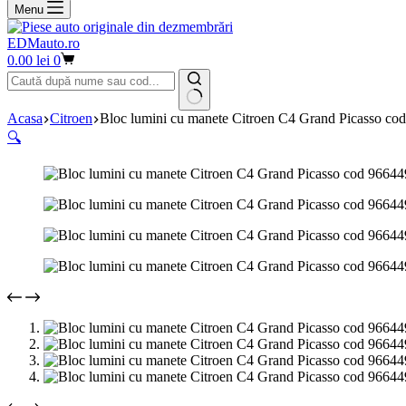
Menu
EDMauto.ro
Coș
0.00
lei
0
de
cumpărături
Niciun
Acasa
Citroen
Bloc lumini cu manete Citroen C4 Grand Picasso c
rezultat
🔍