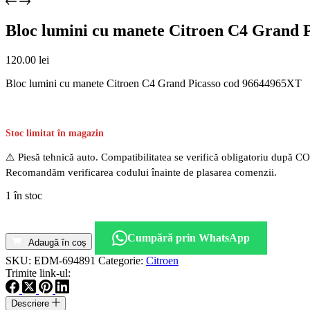
Bloc lumini cu manete Citroen C4 Grand 
120.00
lei
Bloc lumini cu manete Citroen C4 Grand Picasso cod 96644965XT
Stoc limitat în magazin
⚠️ Piesă tehnică auto. Compatibilitatea se verifică obligatoriu după C
Recomandăm verificarea codului înainte de plasarea comenzii.
1 în stoc
Cantitate
Bloc
Cumpără prin WhatsApp
lumini
Adaugă în coș
cu
SKU:
EDM-694891
Categorie:
Citroen
manete
Trimite link-ul:
Citroen
C4
Descriere
Grand