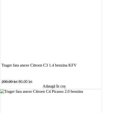
Trager fara anexe Citroen C3 1.4 benzina KFV
Prețul
Prețul
200.00
lei
80.00
lei
inițial
curent
Adaugă în coș
a
este:
fost:
80.00 lei.
200.00 lei.