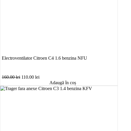
Electroventilator Citroen C4 1.6 benzina NFU
Prețul
Prețul
160.00
lei
110.00
lei
inițial
curent
Adaugă în coș
a
este:
fost:
110.00 lei.
160.00 lei.