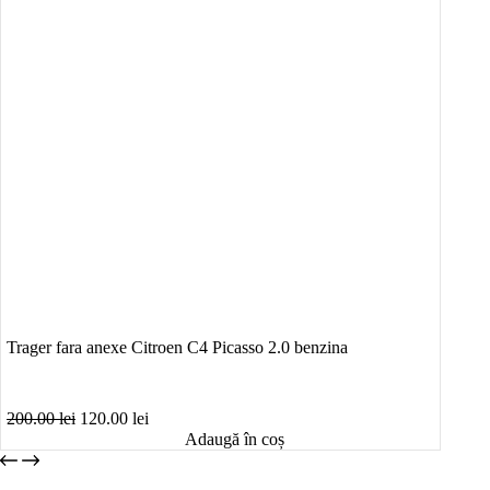
Trager fara anexe Citroen C4 Picasso 2.0 benzina
Prețul
Prețul
200.00
lei
120.00
lei
inițial
curent
Adaugă în coș
a
este:
fost:
120.00 lei.