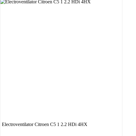
a
este:
fost:
80.00 lei.
200.00 lei.
Electroventilator Citroen C5 1 2.2 HDi 4HX