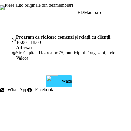
200.00 lei.
EDMauto.ro
Program de ridicare comenzi și relații cu clienții:
10:00 - 18:00
Adresă:
Str. Capitan Hoarca nr 75, municipiul Dragasani, judet
Valcea
Waze
WhatsApp
Facebook
Intrebari frecvente
Blog
Politica de ramburs și retur
Formular de retur
Garanții