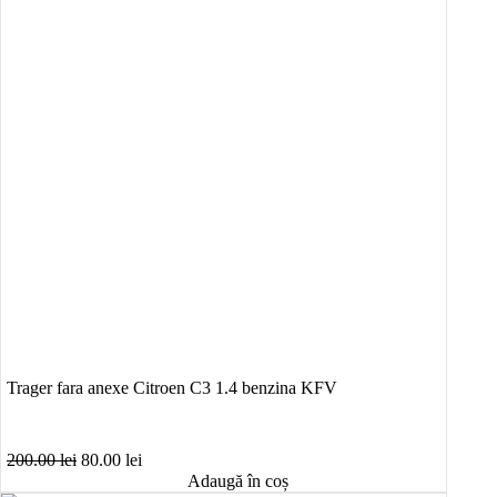
Trager fara anexe Citroen C3 1.4 benzina KFV
Prețul
Prețul
200.00
lei
80.00
lei
inițial
curent
Adaugă în coș