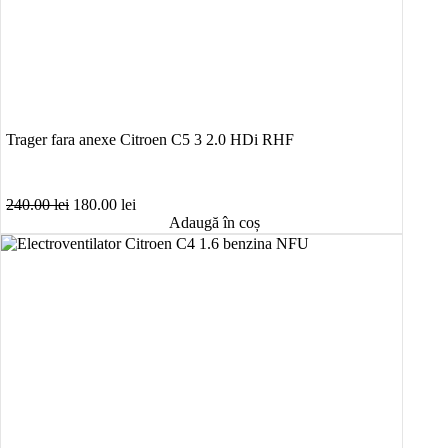
Trager fara anexe Citroen C5 3 2.0 HDi RHF
Prețul
Prețul
240.00
lei
180.00
lei
inițial
curent
Adaugă în coș
a
este:
fost:
180.00 lei.
240.00 lei.