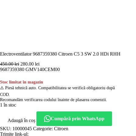
Electroventilator 9687359380 Citroen C5 3 SW 2.0 HDi RHH
Prețul
Prețul
450.00
lei
280.00
lei
inițial
curent
9687359380 GMV140CEM00
a
este:
fost:
280.00 lei.
Stoc limitat în magazin
450.00 lei.
⚠️ Piesă tehnică auto. Compatibilitatea se verifică obligatoriu după
COD.
Recomandăm verificarea codului înainte de plasarea comenzii.
1 în stoc
Cumpără prin WhatsApp
Adaugă în coș
SKU:
10000045
Categorie:
Citroen
Trimite link-ul: