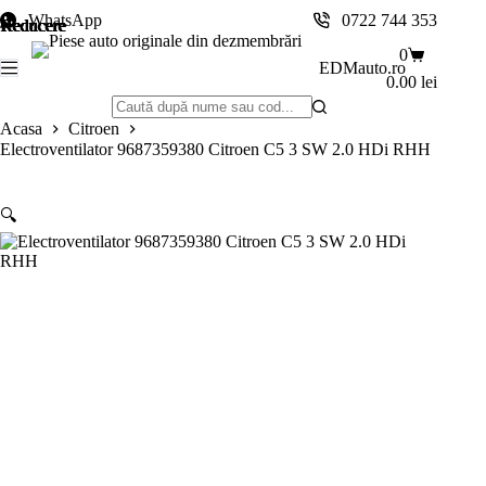
Sari
WhatsApp
0722 744 353
Reducere
Reducere
Reducere
Reducere
Reducere
Reducere
Reducere
la
conținut
Coș
0
EDMauto.ro
de
0.00
lei
cumpărătur
Niciun
Acasa
Citroen
rezultat
Electroventilator 9687359380 Citroen C5 3 SW 2.0 HDi RHH
🔍