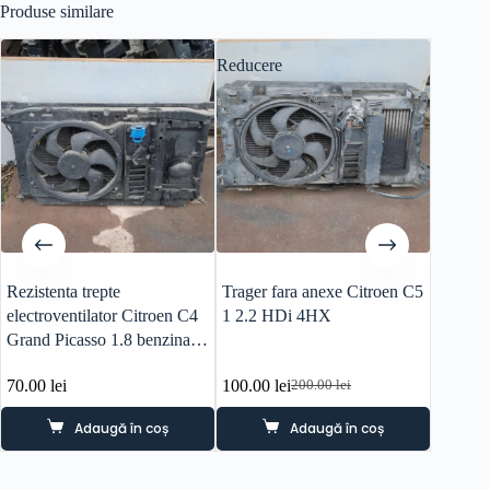
Produse similare
Reducere
Reducer
Rezistenta trepte
Trager fara anexe Citroen C5
Electro
electroventilator Citroen C4
1 2.2 HDi 4HX
1.6 be
Grand Picasso 1.8 benzina
6FY
70.00
lei
100.00
lei
110.00
200.00
lei
Prețul
Prețul
inițial
curent
Adaugă în coș
Adaugă în coș
a
este:
fost:
100.00 lei.
200.00 lei.