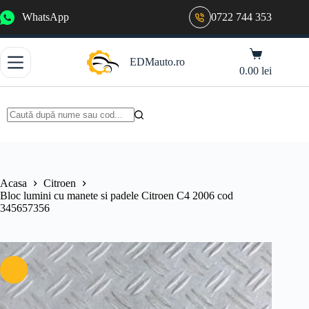
Sari
WhatsApp
0722 744 353
la
conținut
Coș
EDMauto.ro
de
0.00
lei
cumpărături
Niciun
rezultat
Acasa
Citroen
Bloc lumini cu manete si padele Citroen C4 2006 cod
345657356