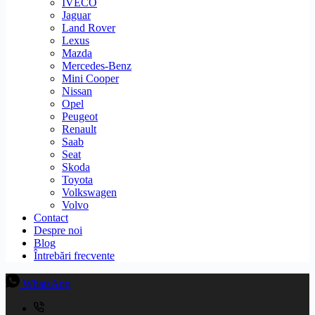
IVECO
Jaguar
Land Rover
Lexus
Mazda
Mercedes-Benz
Mini Cooper
Nissan
Opel
Peugeot
Renault
Saab
Seat
Skoda
Toyota
Volkswagen
Volvo
Contact
Despre noi
Blog
Întrebări frecvente
WhatsApp