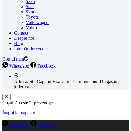
Saab
Seat
Skoda
Toyota
Volkswagen
Volvo
Contact
Despre noi
Blog
Întrebări frecvente
Contul meu
WhatsApp
Facebook
Adresă:
Str. Capitan Hoarca nr 75, municipiul Dragasani,
judet Valcea
Coșul tău este în prezent gol.
Înapoi la magazin
WhatsApp
Facebook