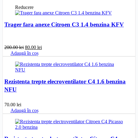
Reducere
Trager fara anexe Citroen C3 1.4 benzina KFV
Prețul
Prețul
200.00
lei
80.00
lei
inițial
curent
Adaugă în coș
a
este:
fost:
80.00 lei.
200.00 lei.
Rezistenta trepte elecroventilator C4 1.6 benzina
NFU
70.00
lei
Adaugă în coș