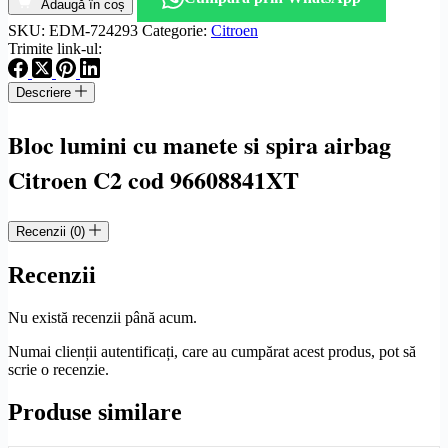
lumini
Adaugă în coș
cu
SKU:
EDM-724293
Categorie:
Citroen
manete
Trimite link-ul:
si
spira
Descriere
airbag
Citroen
C2
Bloc lumini cu manete si spira airbag
cod
96608841XT
Citroen C2 cod 96608841XT
Recenzii (0)
Recenzii
Nu există recenzii până acum.
Numai clienții autentificați, care au cumpărat acest produs, pot să
scrie o recenzie.
Produse similare