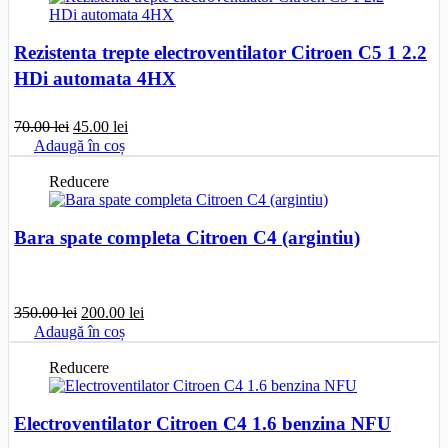
Rezistenta trepte electroventilator Citroen C5 1 2.2
HDi automata 4HX
Prețul
Prețul
70.00
lei
45.00
lei
inițial
curent
Adaugă în coș
a
este:
fost:
45.00 lei.
Reducere
70.00 lei.
Bara spate completa Citroen C4 (argintiu)
Prețul
Prețul
350.00
lei
200.00
lei
inițial
curent
Adaugă în coș
a
este:
fost:
200.00 lei.
Reducere
350.00 lei.
Electroventilator Citroen C4 1.6 benzina NFU