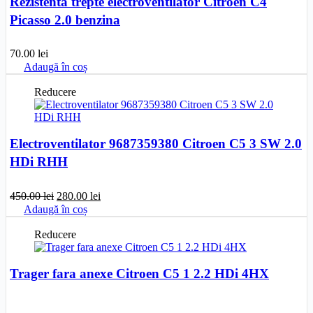
Rezistenta trepte electroventilator Citroen C4
Picasso 2.0 benzina
70.00
lei
Adaugă în coș
Reducere
Electroventilator 9687359380 Citroen C5 3 SW 2.0
HDi RHH
Prețul
Prețul
450.00
lei
280.00
lei
inițial
curent
Adaugă în coș
a
este:
fost:
280.00 lei.
Reducere
450.00 lei.
Trager fara anexe Citroen C5 1 2.2 HDi 4HX