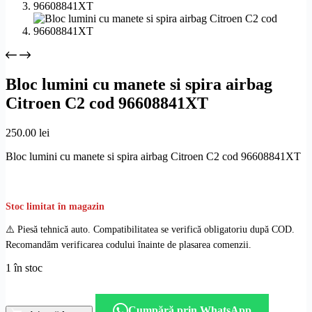
Bloc lumini cu manete si spira airbag
Citroen C2 cod 96608841XT
250.00
lei
Bloc lumini cu manete si spira airbag Citroen C2 cod 96608841XT
Stoc limitat în magazin
⚠️ Piesă tehnică auto. Compatibilitatea se verifică obligatoriu după COD.
Recomandăm verificarea codului înainte de plasarea comenzii.
1 în stoc
Cantitate
Bloc
Cumpără prin WhatsApp