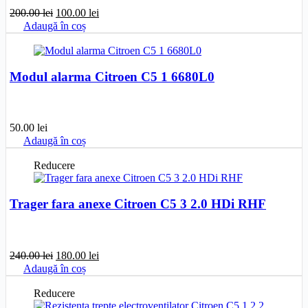
Prețul
Prețul
200.00
lei
100.00
lei
inițial
curent
Adaugă în coș
a
este:
fost:
100.00 lei.
200.00 lei.
Modul alarma Citroen C5 1 6680L0
50.00
lei
Adaugă în coș
Reducere
Trager fara anexe Citroen C5 3 2.0 HDi RHF
Prețul
Prețul
240.00
lei
180.00
lei
inițial
curent
Adaugă în coș
a
este:
fost:
180.00 lei.
Reducere
240.00 lei.