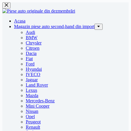
Sari
la
conținut
Acasa
Magazin piese auto second-hand din import
Audi
BMW
Chrysler
Citroen
Dacia
Fiat
Ford
Hyundai
IVECO
Jaguar
Land Rover
Lexus
Mazda
Mercedes-Benz
Mini Cooper
Nissan
Opel
Peugeot
Renault