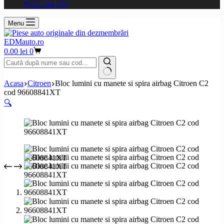
0722 744 353
Menu
EDMauto.ro
Coș
0.00
lei
0
de
cumpărături
Niciun
Acasa
Citroen
Bloc lumini cu manete si spira airbag Citroen C2
rezultat
cod 96608841XT
🔍