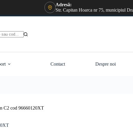
Adresă:
Str. Capitan Hoarca nr 75, municipiul Dr
ort
Contact
Despre noi
roen C2 cod 96660120XT