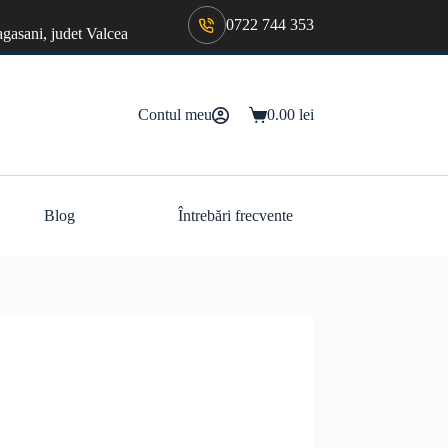
0722 744 353
agasani, judet Valcea
Contul meu
0.00
lei
Coș
de
cumpărături
Blog
Întrebări frecvente