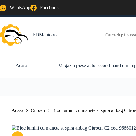
Sari
WhatsApp
Facebook
la
conținut
EDMauto.ro
Niciun
rezultat
Acasa
Magazin piese auto second-hand din imp
Acasa
Citroen
Bloc lumini cu manete si spira airbag Cit