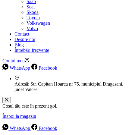
Saab
Seat
Skoda
Toyota
Volkswagen
Volvo
Contact
Despre noi
Blog
Întrebări frecvente
Contul meu
WhatsApp
Facebook
Adresă:
Str. Capitan Hoarca nr 75, municipiul Dragasani,
judet Valcea
Coșul tău este în prezent gol.
Înapoi la magazin
WhatsApp
Facebook