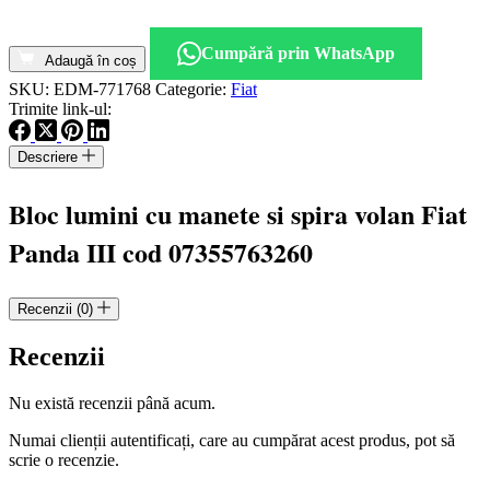
Cantitate
Bloc
Cumpără prin WhatsApp
lumini
Adaugă în coș
cu
SKU:
EDM-771768
Categorie:
Fiat
manete
Trimite link-ul:
si
spira
Descriere
volan
Fiat
Panda
Bloc lumini cu manete si spira volan Fiat
III
cod
Panda III cod 07355763260
07355763260
Recenzii (0)
Recenzii
Nu există recenzii până acum.
Numai clienții autentificați, care au cumpărat acest produs, pot să
scrie o recenzie.