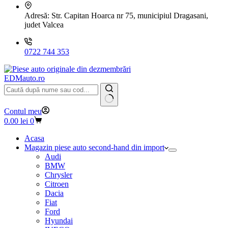
Adresă:
Str. Capitan Hoarca nr 75, municipiul Dragasani,
judet Valcea
0722 744 353
EDMauto.ro
Niciun
Contul meu
rezultat
Coș
0.00
lei
0
de
cumpărături
Acasa
Magazin piese auto second-hand din import
Audi
BMW
Chrysler
Citroen
Dacia
Fiat
Ford
Hyundai