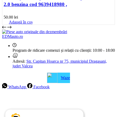
2.0 benzina cod 9639418980 ,
50.00
lei
Adaugă în coș
EDMauto.ro
Program de ridicare comenzi și relații cu clienții:
10:00 - 18:00
Adresă:
Str. Capitan Hoarca nr 75, municipiul Dragasani,
judet Valcea
Waze
WhatsApp
Facebook
Intrebari frecvente
Blog
Politica de ramburs și retur