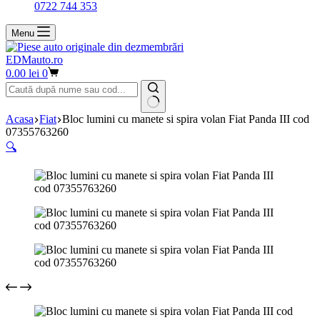
0722 744 353
Menu
EDMauto.ro
Coș
0.00
lei
0
de
cumpărături
Niciun
Acasa
Fiat
Bloc lumini cu manete si spira volan Fiat Panda III cod
rezultat
07355763260
🔍