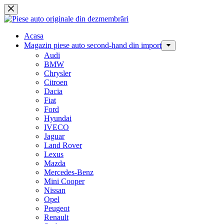
Sari
la
conținut
Acasa
Magazin piese auto second-hand din import
Audi
BMW
Chrysler
Citroen
Dacia
Fiat
Ford
Hyundai
IVECO
Jaguar
Land Rover
Lexus
Mazda
Mercedes-Benz
Mini Cooper
Nissan
Opel
Peugeot
Renault