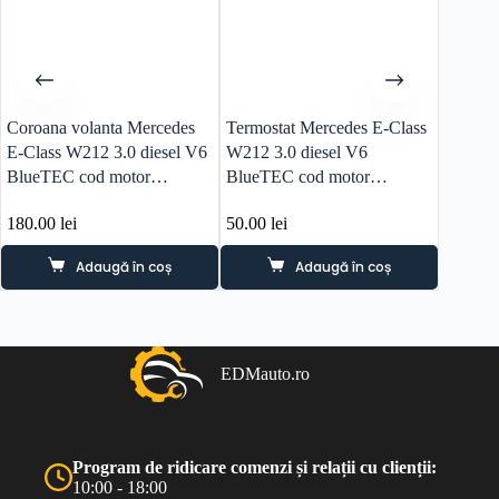
Coroana volanta Mercedes
Termostat Mercedes E-Class
Rampa 
E-Class W212 3.0 diesel V6
W212 3.0 diesel V6
Class 
BlueTEC cod motor
BlueTEC cod motor
BlueTE
OM642.852 cod piesa
OM642.852 cod piesa
OM642.
180.00
lei
50.00
lei
320.0
A6420300512
A6422002215
A6420
Adaugă în coș
Adaugă în coș
EDMauto.ro
Program de ridicare comenzi și relații cu clienții:
10:00 - 18:00