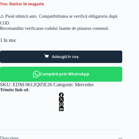
Stoc limitat în magazin
⚠️ Piesă tehnică auto. Compatibilitatea se verifică obligatoriu după
COD.
Recomandăm verificarea codului înainte de plasarea comenzii.
1 în stoc
Adaugă în coș
Cumpără prin WhatsApp
SKU:
EDM-9612Q05E26
Categorie:
Mercedes
Trimite link-ul:
Descriere