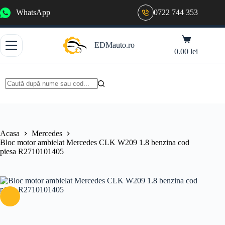
Sari
WhatsApp
0722 744 353
la
conținut
Coș
EDMauto.ro
de
0.00
lei
cumpărături
Niciun
rezultat
Acasa
Mercedes
Bloc motor ambielat Mercedes CLK W209 1.8 benzina cod
piesa R2710101405