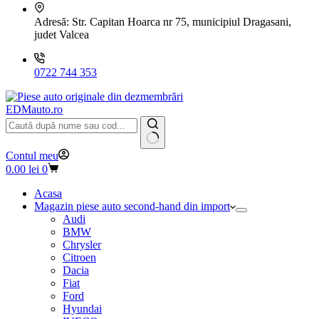
Adresă:
Str. Capitan Hoarca nr 75, municipiul Dragasani,
judet Valcea
0722 744 353
EDMauto.ro
Niciun
Contul meu
rezultat
Coș
0.00
lei
0
de
cumpărături
Acasa
Magazin piese auto second-hand din import
Audi
BMW
Chrysler
Citroen
Dacia
Fiat
Ford
Hyundai