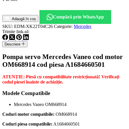
Cantitate
Pompa
Cumpără prin WhatsApp
servo
Adaugă în coș
Mercedes
SKU:
EDM-XK22T04C26
Categorie:
Mercedes
Vaneo
Trimite link-ul:
cod
motor
Descriere
OM668914
cod
Pompa servo Mercedes Vaneo cod motor
piesa
A1684660501
OM668914 cod piesa A1684660501
ATENȚIE: Piesă cu compatibilitate restricționată! Verificați
codul piesei înainte de achiziție.
Modele Compatibile
Mercedes Vaneo OM668914
Coduri motor compatibile:
OM668914
Coduri piesa compatibile:
A1684660501