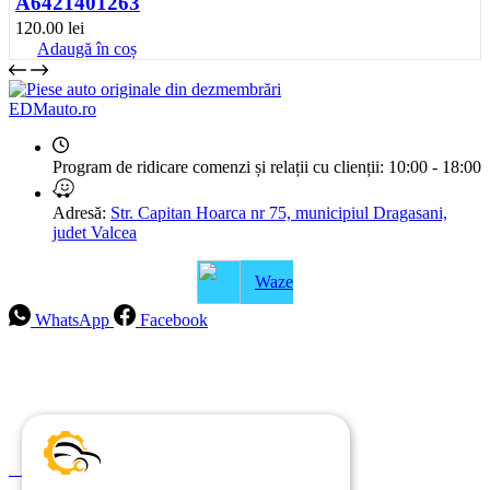
A6421401263
120.00
lei
Adaugă în coș
EDMauto.ro
Program de ridicare comenzi și relații cu clienții:
10:00 - 18:00
Adresă:
Str. Capitan Hoarca nr 75, municipiul Dragasani,
judet Valcea
Waze
WhatsApp
Facebook
Intrebari frecvente
Blog
Politica de ramburs și retur
Formular de retur