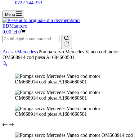
0722 744 353
Menu
EDMauto.ro
Coș
0.00
lei
0
de
cumpărături
Niciun
Acasa
Mercedes
Pompa servo Mercedes Vaneo cod motor
rezultat
OM668914 cod piesa A1684660501
🔍