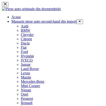
Sari
la
conținut
Acasa
Magazin piese auto second-hand din import
Audi
BMW
Chrysler
Citroen
Dacia
Fiat
Ford
Hyundai
IVECO
Jaguar
Land Rover
Lexus
Mazda
Mercedes-Benz
Mini Cooper
Nissan
Opel
Peugeot
Renault