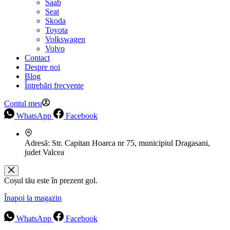
Saab
Seat
Skoda
Toyota
Volkswagen
Volvo
Contact
Despre noi
Blog
Întrebări frecvente
Contul meu
WhatsApp
Facebook
Adresă:
Str. Capitan Hoarca nr 75, municipiul Dragasani,
judet Valcea
Coșul tău este în prezent gol.
Înapoi la magazin
WhatsApp
Facebook