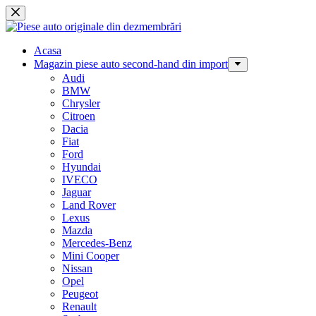
Sari
la
conținut
Acasa
Magazin piese auto second-hand din import
Audi
BMW
Chrysler
Citroen
Dacia
Fiat
Ford
Hyundai
IVECO
Jaguar
Land Rover
Lexus
Mazda
Mercedes-Benz
Mini Cooper
Nissan
Opel
Peugeot
Renault