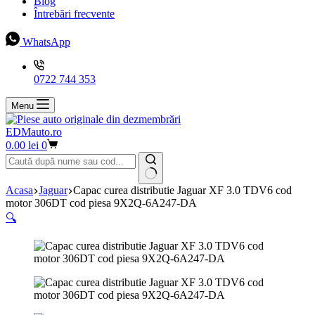
Blog
Întrebări frecvente
WhatsApp
0722 744 353
Menu
EDMauto.ro
Coș
0.00
lei
0
de
cumpărături
Niciun
Acasa
Jaguar
Capac curea distributie Jaguar XF 3.0 TDV6 cod
rezultat
motor 306DT cod piesa 9X2Q-6A247-DA
🔍