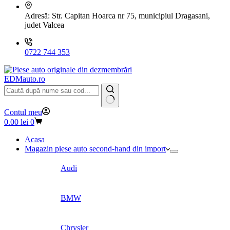
Adresă:
Str. Capitan Hoarca nr 75, municipiul Dragasani,
judet Valcea
0722 744 353
EDMauto.ro
Niciun
Contul meu
rezultat
Coș
0.00
lei
0
de
cumpărături
Acasa
Magazin piese auto second-hand din import
Audi
BMW
Chrysler