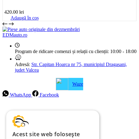
420.00
lei
Adaugă în coș
EDMauto.ro
Program de ridicare comenzi și relații cu clienții:
10:00 - 18:00
Adresă:
Str. Capitan Hoarca nr 75, municipiul Dragasani,
judet Valcea
Waze
WhatsApp
Facebook
Intrebari frecvente
Blog
Politica de ramburs și retur
Acest site web folosește
Formular de retur