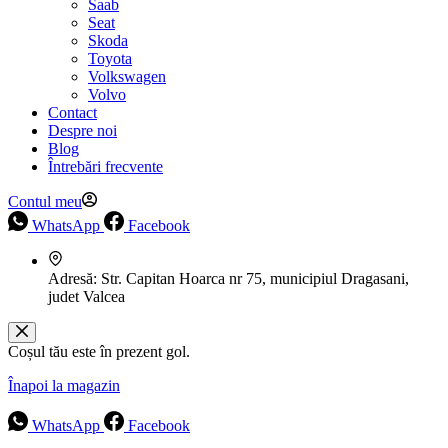
Saab
Seat
Skoda
Toyota
Volkswagen
Volvo
Contact
Despre noi
Blog
Întrebări frecvente
Contul meu
WhatsApp
Facebook
Adresă:
Str. Capitan Hoarca nr 75, municipiul Dragasani,
judet Valcea
Coșul tău este în prezent gol.
Înapoi la magazin
WhatsApp
Facebook