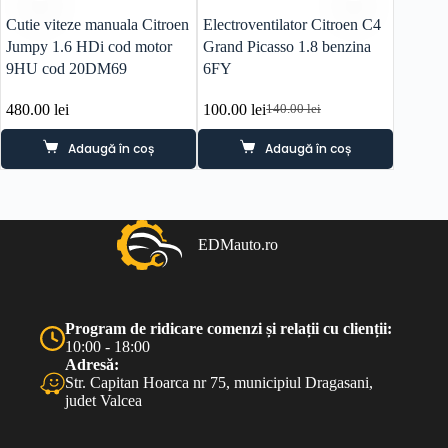
Cutie viteze manuala Citroen
Electroventilator Citroen C4
Electro
Jumpy 1.6 HDi cod motor
Grand Picasso 1.8 benzina
1.6 be
9HU cod 20DM69
6FY
480.00
lei
100.00
lei
110.00
140.00
lei
Prețul
Prețul
inițial
curent
Adaugă în coș
Adaugă în coș
a
este:
fost:
100.00 lei.
140.00 lei.
EDMauto.ro
Program de ridicare comenzi și relații cu clienții:
10:00 - 18:00
Adresă:
Str. Capitan Hoarca nr 75, municipiul Dragasani,
judet Valcea