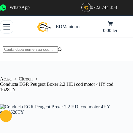
Sari
WhatsApp
0722 744 353
la
conținut
Coș
EDMauto.ro
de
0.00
lei
cumpărături
Niciun
rezultat
Acasa
Citroen
Conducta EGR Peugeot Boxer 2.2 HDi cod motor 4HY cod
1628TY