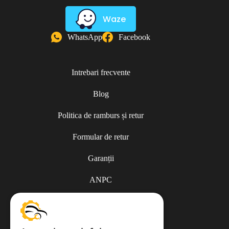
Waze
WhatsApp
Facebook
Intrebari frecvente
Blog
Politica de ramburs și retur
Formular de retur
Garanții
ANPC
Termeni și condiții