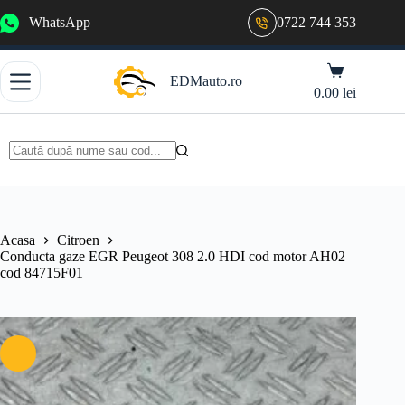
Sari
WhatsApp
0722 744 353
la
conținut
Coș
EDMauto.ro
de
0.00
lei
cumpărături
Niciun
rezultat
Acasa
Citroen
Conducta gaze EGR Peugeot 308 2.0 HDI cod motor AH02
cod 84715F01