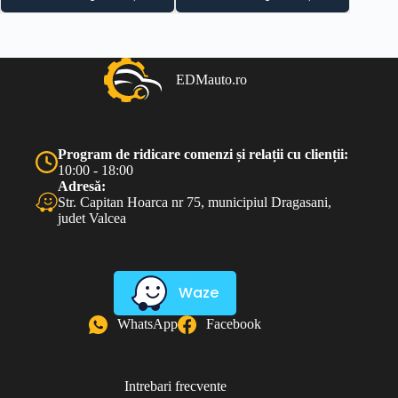
fost:
100.00 lei.
200.00 lei.
EDMauto.ro
Program de ridicare comenzi și relații cu clienții:
10:00 - 18:00
Adresă:
Str. Capitan Hoarca nr 75, municipiul Dragasani,
judet Valcea
Waze
WhatsApp
Facebook
Intrebari frecvente