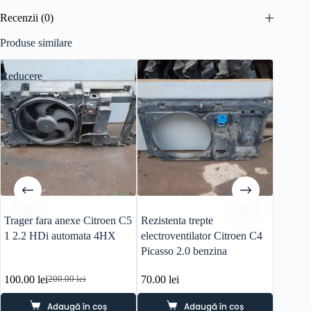
Recenzii (0)
Produse similare
Reducere
Reducer
Trager fara anexe Citroen C5
Rezistenta trepte
Electro
1 2.2 HDi automata 4HX
electroventilator Citroen C4
1 2.2 
Picasso 2.0 benzina
100.00
lei
70.00
lei
80.00
l
200.00
lei
Prețul
Prețul
inițial
curent
Adaugă în coș
Adaugă în coș
a
este: