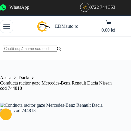
Sari
WhatsApp
0722 744 353
la
conținut
Coș
EDMauto.ro
de
0.00
lei
cumpărături
Niciun
rezultat
Acasa
Dacia
Conducta racitor gaze Mercedes-Benz Renault Dacia Nissan
cod 744818