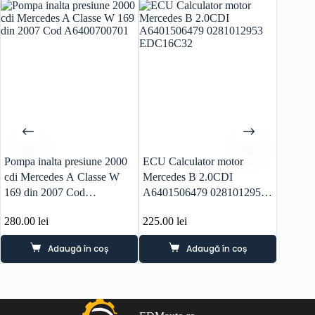
Pompa inalta presiune 2000
ECU Calculator motor
Cutie d
cdi Mercedes A Classe W
Mercedes B 2.0CDI
K7b300
169 din 2007 Cod
A6401506479 0281012953
Merced
A6400700701
EDC16C32
W247
280.00
lei
225.00
lei
2,400.
Adaugă în coș
Adaugă în coș