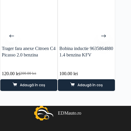
Trager fara anexe Citroen C4
Bobina inductie 9635864880
Modul 
Picasso 2.0 benzina
1.4 benzina KFV
Peugeot
96655
120.00
lei
100.00
lei
100.0
200.00
lei
Prețul
Prețul
inițial
curent
Adaugă în coș
Adaugă în coș
a
este:
fost:
120.00 lei.
200.00 lei.
EDMauto.ro