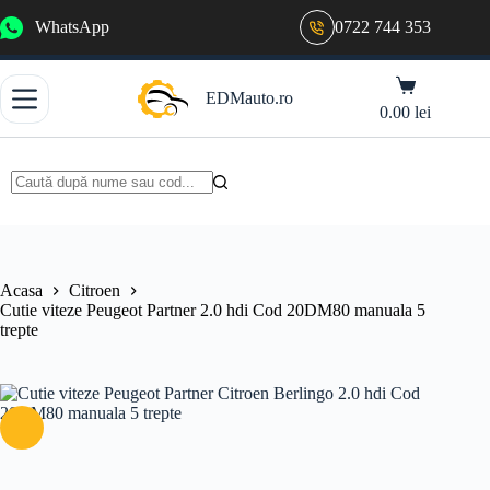
Sari
WhatsApp
0722 744 353
la
conținut
Coș
EDMauto.ro
de
0.00
lei
cumpărături
Niciun
rezultat
Acasa
Citroen
Cutie viteze Peugeot Partner 2.0 hdi Cod 20DM80 manuala 5
trepte