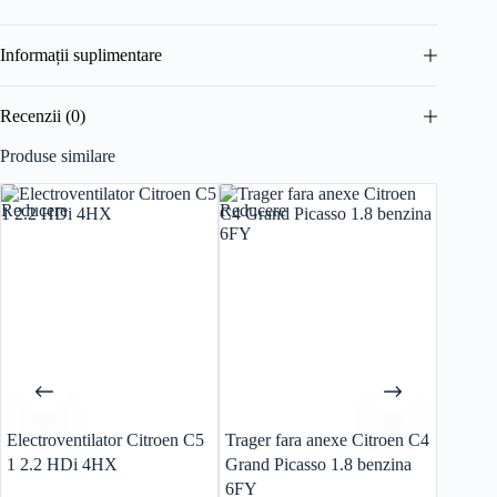
Informații suplimentare
Recenzii (0)
Produse similare
Reducere
Reducere
Reducer
Electroventilator Citroen C5
Trager fara anexe Citroen C4
Electro
1 2.2 HDi 4HX
Grand Picasso 1.8 benzina
1 2.2 
6FY