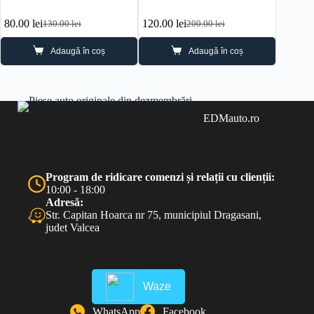
80.00
lei
120.00
lei
80.00
l
130.00
lei
200.00
lei
Prețul
Prețul
Prețul
Prețul
inițial
curent
inițial
curent
Adaugă în coș
Adaugă în coș
a
este:
a
este:
fost:
80.00 lei.
fost:
120.00 lei.
130.00 lei.
200.00 lei.
EDMauto.ro
Program de ridicare comenzi și relații cu clienții:
10:00 - 18:00
Adresă:
Str. Capitan Hoarca nr 75, municipiul Dragasani,
judet Valcea
Waze
WhatsApp
Facebook