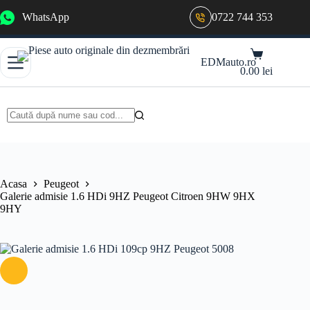
Sari
WhatsApp
0722 744 353
la
conținut
Coș
EDMauto.ro
de
0.00
lei
cumpărături
Niciun
rezultat
Acasa
Peugeot
Galerie admisie 1.6 HDi 9HZ Peugeot Citroen 9HW 9HX
9HY