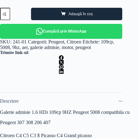
Cantitate
Adaugă în coș
Galerie
admisie
1.6
HDi
Cumpără prin WhatsApp
9HZ
Peugeot
SKU:
241-01
Categorii:
Peugeot
,
Citroen
Etichete:
109cp
,
Citroen
5008
,
9hz
,
aer
,
galerie admisie
,
motor
,
peugeot
9HW
Trimite link-ul:
9HX
9HY
Descriere
Galerie admisie 1.6 HDi 109cp 9HZ Peugeot 5008 compatibila cu
Peugeot 307 308 206 407
Citroen C4 C5 C3 $ Picasso C4 Grand picasso