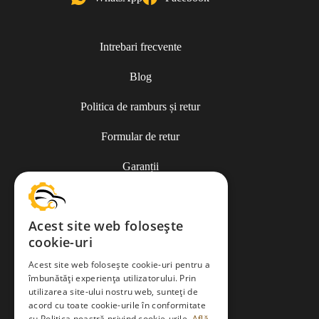
Intrebari frecvente
Blog
Politica de ramburs și retur
Formular de retur
Garanții
ANPC
Acest site web folosește
cookie-uri
Termeni și condiții
Acest site web folosește cookie-uri pentru a
îmbunătăți experiența utilizatorului. Prin
utilizarea site-ului nostru web, sunteți de
Politica de Cookies
acord cu toate cookie-urile în conformitate
cu Politica noastră privind cookie-urile.
Află