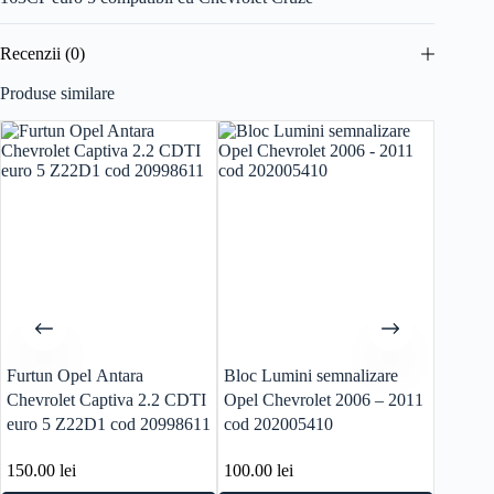
Recenzii (0)
Produse similare
Furtun Opel Antara
Bloc Lumini semnalizare
Conduc
Chevrolet Captiva 2.2 CDTI
Opel Chevrolet 2006 – 2011
Opel 2.
euro 5 Z22D1 cod 20998611
cod 202005410
z22d1
150.00
lei
100.00
lei
100.0