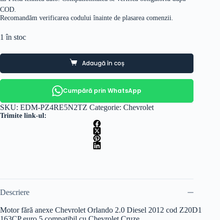
COD.
Recomandăm verificarea codului înainte de plasarea comenzii.
1 în stoc
Adaugă în coș
Cumpără prin WhatsApp
SKU:
EDM-PZ4RE5N2TZ
Categorie:
Chevrolet
Trimite link-ul:
Descriere
Motor fără anexe Chevrolet Orlando 2.0 Diesel 2012 cod Z20D1
163CP euro 5 compatibil cu Chevrolet Cruze