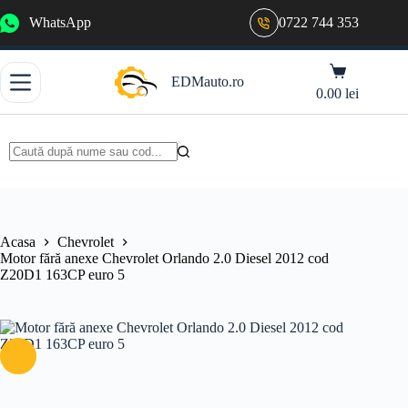
Sari
WhatsApp
0722 744 353
la
conținut
Coș
EDMauto.ro
de
0.00
lei
cumpărături
Niciun
rezultat
Acasa
Chevrolet
Motor fără anexe Chevrolet Orlando 2.0 Diesel 2012 cod
Z20D1 163CP euro 5