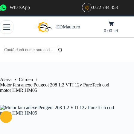
Sari
WhatsApp
0722 744 353
la
conținut
Coș
EDMauto.ro
de
0.00
lei
cumpărături
Niciun
rezultat
Acasa
Citroen
Motor fara anexe Peugeot 208 1.2 VTI 12v PureTech cod
motor HMR HM05