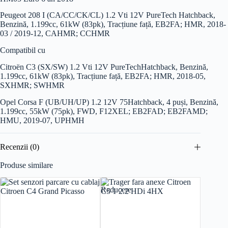
Peugeot 208 I (CA/CC/CK/CL) 1.2 Vti 12V PureTech
Hatchback,
Benzină, 1.199cc, 61kW (83pk), Tracțiune față, EB2FA; HMR, 2018-
03 / 2019-12, CAHMR; CCHMR
Compatibil cu
Citroën C3 (SX/SW) 1.2 Vti 12V PureTech
Hatchback, Benzină,
1.199cc, 61kW (83pk), Tracțiune față, EB2FA; HMR, 2018-05,
SXHMR; SWHMR
Opel Corsa F (UB/UH/UP) 1.2 12V 75
Hatchback, 4 puși, Benzină,
1.199cc, 55kW (75pk), FWD, F12XEL; EB2FAD; EB2FAMD;
HMU, 2019-07, UPHMH
Recenzii (0)
Produse similare
Reducere
Reducer