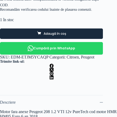
COD.
Recomandăm verificarea codului înainte de plasarea comenzii.
1 în stoc
Adaugă în coș
Cumpără prin WhatsApp
SKU:
EDM-ETJM5YCAQP
Categorii:
Citroen
,
Peugeot
Trimite link-ul:
Descriere
Motor fara anexe Peugeot 208 1.2 VTI 12v PureTech cod motor HMR
HM05 Euro 6 an 2018