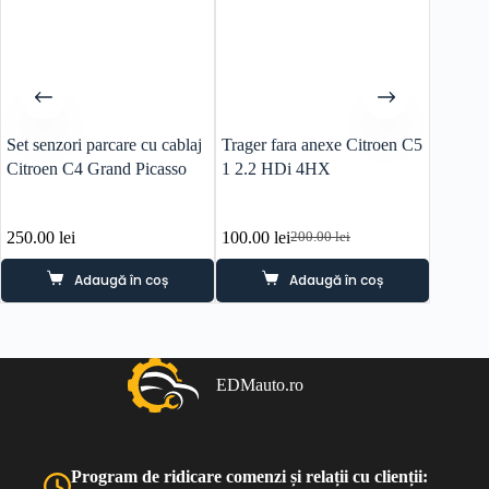
Set senzori parcare cu cablaj
Trager fara anexe Citroen C5
Trager 
Citroen C4 Grand Picasso
1 2.2 HDi 4HX
1 2.2 
250.00
lei
100.00
lei
100.0
200.00
lei
Prețul
Prețul
inițial
curent
Adaugă în coș
Adaugă în coș
a
este:
fost:
100.00 lei.
200.00 lei.
EDMauto.ro
Program de ridicare comenzi și relații cu clienții: