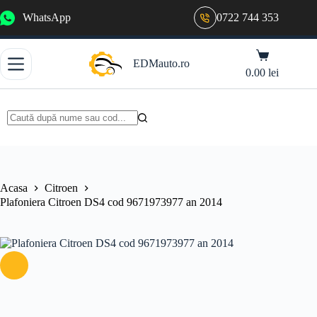
Sari
WhatsApp
0722 744 353
la
conținut
Coș
EDMauto.ro
de
0.00
lei
cumpărături
Niciun
rezultat
Acasa
Citroen
Plafoniera Citroen DS4 cod 9671973977 an 2014