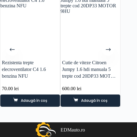
Rezistenta trepte
Cutie de viteze Citroen
Cutie v
elecroventilator C4 1.6
Jumpy 1.6 hdi manuala 5
Jumpy 
benzina NFU
trepte cod 20DP33 MOTOR
9HU c
9HU
70.00
lei
600.00
lei
480.0
Adaugă în coș
Adaugă în coș
EDMauto.ro