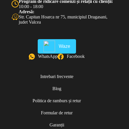
Program de ridicare comenzi și relații cu clienții:
10:00 - 18:00
Adresă:
Str. Capitan Hoarca nr 75, municipiul Dragasani,
judet Valcea
Waze
WhatsApp
Facebook
Intrebari frecvente
Blog
Politica de ramburs și retur
Formular de retur
Garanții