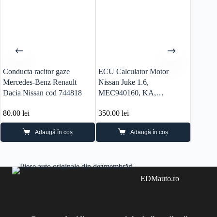
Conducta racitor gaze
ECU Calculator Motor
Planeta
Mercedes-Benz Renault
Nissan Juke 1.6,
Pixo 1.
Dacia Nissan cod 744818
MEC940160, KA,
MEC940160C10905
80.00
lei
350.00
lei
300.0
Adaugă în coș
Adaugă în coș
EDMauto.ro