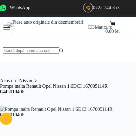
Sari
WhatsApp
0722 744 353
la
conținut
Coș
EDMauto.ro
de
0.00
lei
cumpărături
Niciun
rezultat
Acasa
Nissan
Pompa inalta Renault Opel Nissan 1.6DCI 167005114R
0445010406