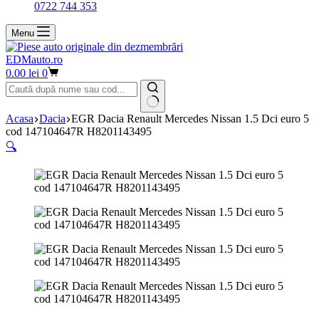
0722 744 353
Menu
EDMauto.ro
Coș
0.00
lei
0
de
cumpărături
Niciun
Acasa
Dacia
EGR Dacia Renault Mercedes Nissan 1.5 Dci euro 5
rezultat
cod 147104647R H8201143495
🔍