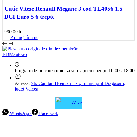
Cutie Viteze Renault Megane 3 cod TL4056 1.5
DCI Euro 5 6 trepte
990.00
lei
Adaugă în coș
EDMauto.ro
Program de ridicare comenzi și relații cu clienții:
10:00 - 18:00
Adresă:
Str. Capitan Hoarca nr 75, municipiul Dragasani,
judet Valcea
Waze
WhatsApp
Facebook
Intrebari frecvente
Blog