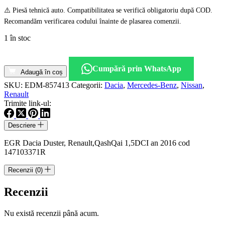
⚠️ Piesă tehnică auto. Compatibilitatea se verifică obligatoriu după COD.
Recomandăm verificarea codului înainte de plasarea comenzii.
1 în stoc
Cantitate
EGR
Cumpără prin WhatsApp
Dacia
Adaugă în coș
Renault
SKU:
EDM-857413
Categorii:
Dacia
,
Mercedes-Benz
,
Nissan
,
Mercedes
Renault
Nissan
Trimite link-ul:
1.5
Dci
Descriere
euro
5
EGR Dacia Duster, Renault,QashQai 1,5DCI an 2016 cod
cod
147103371R
147104647R
H8201143495
Recenzii (0)
Recenzii
Nu există recenzii până acum.