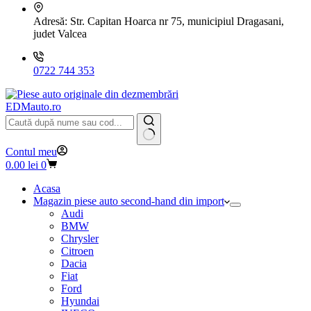
Adresă:
Str. Capitan Hoarca nr 75, municipiul Dragasani,
judet Valcea
0722 744 353
EDMauto.ro
Niciun
Contul meu
rezultat
Coș
0.00
lei
0
de
cumpărături
Acasa
Magazin piese auto second-hand din import
Audi
BMW
Chrysler
Citroen
Dacia
Fiat
Ford
Hyundai