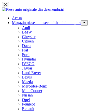
Sari
la
conținut
Acasa
Magazin piese auto second-hand din import
Audi
BMW
Chrysler
Citroen
Dacia
Fiat
Ford
Hyundai
IVECO
Jaguar
Land Rover
Lexus
Mazda
Mercedes-Benz
Mini Cooper
Nissan
Opel
Peugeot
Renault