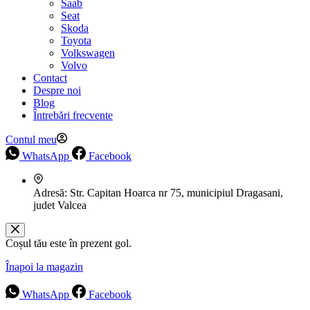
Saab
Seat
Skoda
Toyota
Volkswagen
Volvo
Contact
Despre noi
Blog
Întrebări frecvente
Contul meu
WhatsApp
Facebook
Adresă:
Str. Capitan Hoarca nr 75, municipiul Dragasani,
judet Valcea
Coșul tău este în prezent gol.
Înapoi la magazin
WhatsApp
Facebook