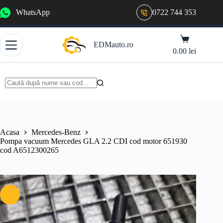
Sari
WhatsApp
0722 744 353
la
conținut
Coș
EDMauto.ro
de
0.00
lei
cumpărături
Niciun
rezultat
Acasa
Mercedes-Benz
Pompa vacuum Mercedes GLA 2.2 CDI cod motor 651930
cod A6512300265