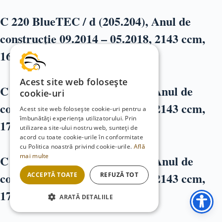
C 220 BlueTEC / d (205.204), Anul de
construcție 09.2014 – 05.2018, 2143 ccm,
163 CP
Acest site web folosește
C 220 BlueTEC 2.2 (205.204), Anul de
cookie-uri
construcție 09.2014 – 05.2018, 2143 ccm,
Acest site web folosește cookie-uri pentru a
îmbunătăți experiența utilizatorului. Prin
170 CP
utilizarea site-ului nostru web, sunteți de
acord cu toate cookie-urile în conformitate
cu Politica noastră privind cookie-urile.
Află
mai multe
C 220 d 2.1 4-matic (205.205), Anul de
construcție 04.2015 – 05.2018, 2143 ccm,
ACCEPTĂ TOATE
REFUZĂ TOT
170 CP
ARATĂ DETALIILE