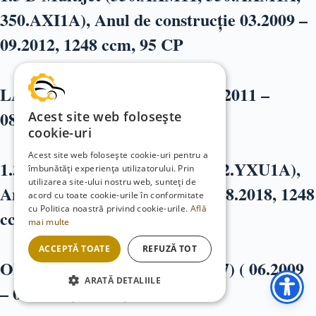
350.AXI1A), Anul de construcție 03.2009 –
09.2012, 1248 ccm, 95 CP
LANCIA Ypsilon III (312) ( 05.2011 –
08.2018 , 95 CP)
Acest site web folosește
cookie-uri
Acest site web folosește cookie-uri pentru a
1.3 D Multijet (312.YXE1A, 312.YXU1A),
îmbunătăți experiența utilizatorului. Prin
utilizarea site-ului nostru web, sunteți de
Anul de construcție 05.2011 – 08.2018, 1248
acord cu toate cookie-urile în conformitate
cu Politica noastră privind cookie-urile.
Află
ccm, 95 CP
mai multe
ACCEPTĂ TOATE
REFUZĂ TOT
OPEL Corsa D Hatchback (S07) ( 06.2009
ARATĂ DETALIILE
– 08.2014 , 95 CP)