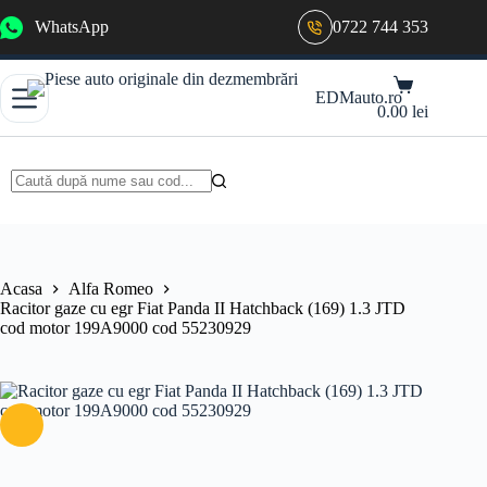
Sari
WhatsApp
0722 744 353
la
conținut
Coș
EDMauto.ro
de
0.00
lei
cumpărături
Niciun
rezultat
Acasa
Alfa Romeo
Racitor gaze cu egr Fiat Panda II Hatchback (169) 1.3 JTD
cod motor 199A9000 cod 55230929