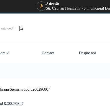
Adresă:
Str. Capitan Hoarca nr 75, municipiul Dr
ort
Contact
Despre noi
 Nissan Siemens cod 8200296867