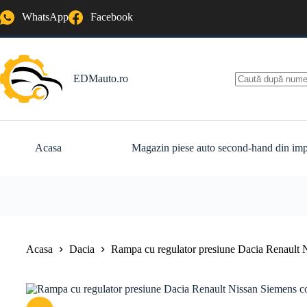
Sari
WhatsApp
Facebook
la
conținut
EDMauto.ro
Niciun
rezultat
Acasa
Magazin piese auto second-hand din imp
Acasa
Dacia
Rampa cu regulator presiune Dacia Renault