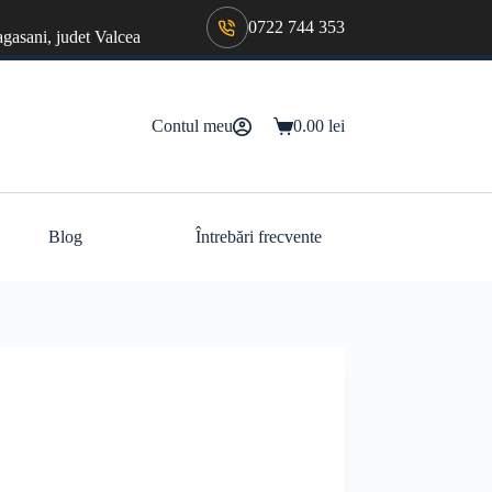
0722 744 353
agasani, judet Valcea
Contul meu
0.00
lei
Coș
de
cumpărături
Blog
Întrebări frecvente