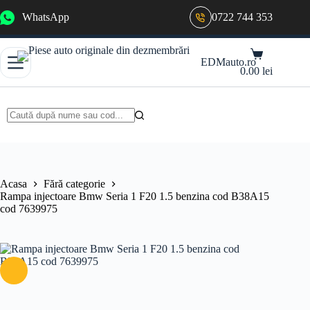
Sari
WhatsApp
0722 744 353
la
conținut
Coș
EDMauto.ro
de
0.00
lei
cumpărături
Niciun
rezultat
Acasa
Fără categorie
Rampa injectoare Bmw Seria 1 F20 1.5 benzina cod B38A15
cod 7639975