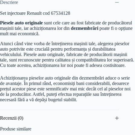
Descriere
Set injectoare Renault cod 67534128
Piesele auto originale
sunt cele care au fost fabricate de producătorul
mașinii tale, iar achiziționarea lor din
dezmembrări
poate fi o opțiune
mult mai economică.
Atunci când vine vorba de întreținerea mașinii tale, alegerea pieselor
auto potrivite este crucială pentru performanța și durabilitatea
vehiculului. Piesele auto originale, fabricate de producătorii mașinii
tale, sunt recunoscute pentru calitatea și compatibilitatea lor superioară.
Cu toate acestea, achiziționarea lor noi poate fi adesea costisitoare.
Achiziționarea pieselor auto originale din dezmembrări aduce o serie
de avantaje. În primul rând, economisiți bani considerabili, deoarece
prețul acestor piese este semnificativ mai mic decât cel al pieselor noi
de la producător. Astfel, puteți efectua reparațiile sau întreținerea
necesară fără a vă depăși bugetul stabilit.
Recenzii (0)
Produse similare