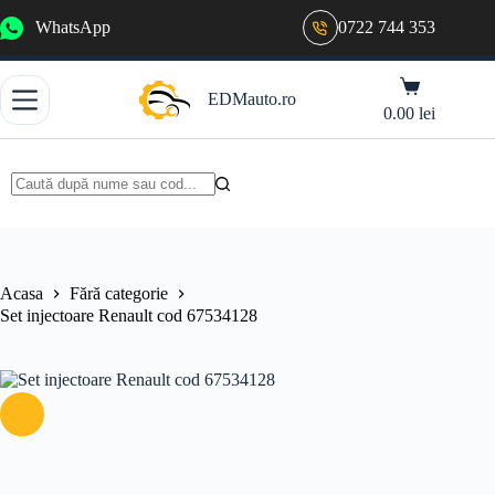
Sari
WhatsApp
0722 744 353
la
conținut
Coș
EDMauto.ro
de
0.00
lei
cumpărături
Niciun
rezultat
Acasa
Fără categorie
Set injectoare Renault cod 67534128