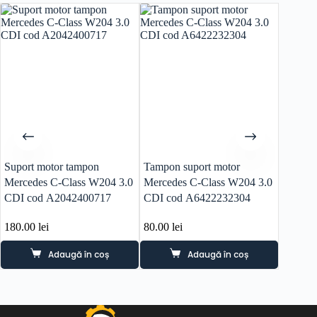
Suport motor tampon
Tampon suport motor
Suport 
Mercedes C-Class W204 3.0
Mercedes C-Class W204 3.0
Volksw
CDI cod A2042400717
CDI cod A6422232304
1K680
180.00
lei
80.00
lei
40.00
l
Adaugă în coș
Adaugă în coș