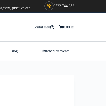
0722 744 353
agasani, judet Valcea
Contul meu
0.00
lei
Coș
de
cumpărături
Blog
Întrebări frecvente