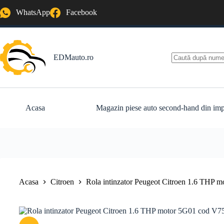
Sari
WhatsApp
Facebook
la
conținut
EDMauto.ro
Niciun
rezultat
Acasa
Magazin piese auto second-hand din imp
Acasa
Citroen
Rola intinzator Peugeot Citroen 1.6 THP