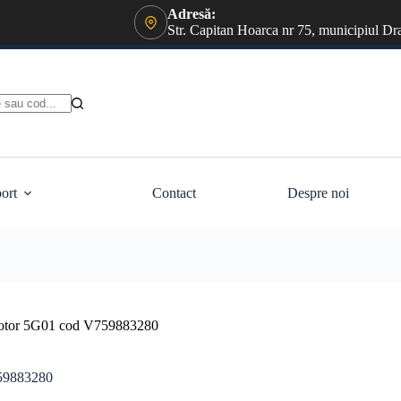
Adresă:
Str. Capitan Hoarca nr 75, municipiul Dr
ort
Contact
Despre noi
 motor 5G01 cod V759883280