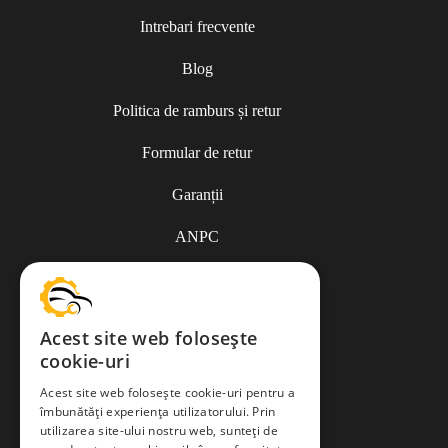
Intrebari frecvente
Blog
Politica de ramburs și retur
Formular de retur
Garanții
ANPC
Termeni și condiții
Acest site web folosește
cookie-uri
Politica de Cookies
Acest site web folosește cookie-uri pentru a
îmbunătăți experiența utilizatorului. Prin
Politica de confidențialitate
utilizarea site-ului nostru web, sunteți de