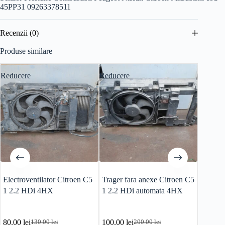
45PP31 09263378511
Recenzii (0)
Produse similare
Reducere
Reducere
Electroventilator Citroen C5
Trager fara anexe Citroen C5
Modul 
1 2.2 HDi 4HX
1 2.2 HDi automata 4HX
Peugeot
96655
80.00
lei
100.00
lei
100.0
130.00
lei
200.00
lei