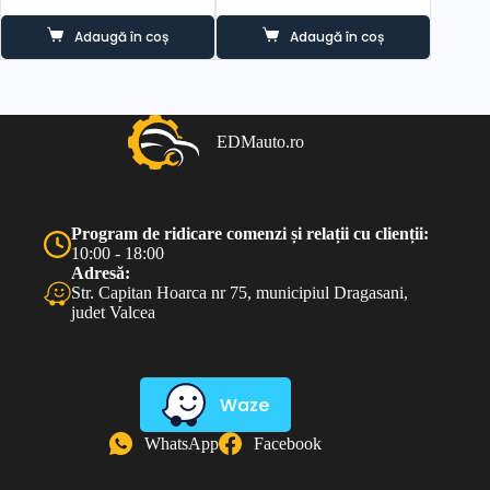
Prețul
Prețul
Prețul
Prețul
inițial
curent
inițial
curent
Adaugă în coș
Adaugă în coș
a
este:
a
este:
fost:
80.00 lei.
fost:
100.00 lei.
130.00 lei.
200.00 lei.
EDMauto.ro
Program de ridicare comenzi și relații cu clienții:
10:00 - 18:00
Adresă:
Str. Capitan Hoarca nr 75, municipiul Dragasani,
judet Valcea
Waze
WhatsApp
Facebook