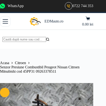
Sari
WhatsApp
0722 744 353
la
conținut
Coș
EDMauto.ro
de
0.00
lei
cumpărături
Niciun
rezultat
Acasa
Citroen
Senzor Presiune Combustibil Peugeot Nissan Citroen
Mitsubishi cod 45PP31 09263378511