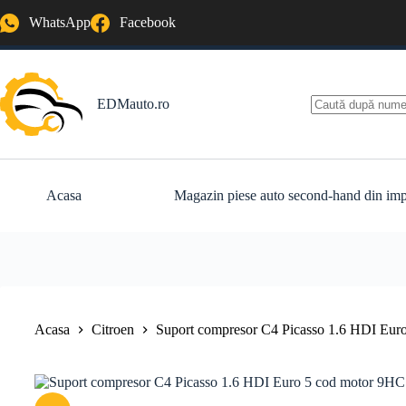
Sari
WhatsApp
Facebook
la
conținut
EDMauto.ro
Niciun
rezultat
Acasa
Magazin piese auto second-hand din imp
Acasa
Citroen
Suport compresor C4 Picasso 1.6 HDI Eu