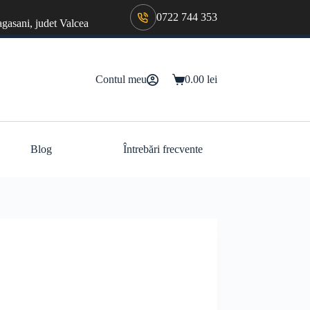
0722 744 353
agasani, judet Valcea
Contul meu
0.00
lei
Coș
de
cumpărături
Blog
Întrebări frecvente