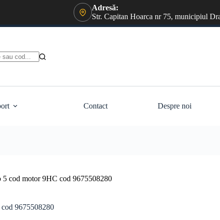
Adresă:
Str. Capitan Hoarca nr 75, municipiul Dr
ort
Contact
Despre noi
ro 5 cod motor 9HC cod 9675508280