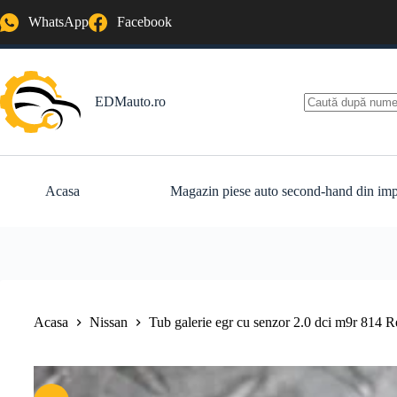
Sari
WhatsApp
Facebook
la
conținut
EDMauto.ro
Niciun
rezultat
Acasa
Magazin piese auto second-hand din imp
Acasa
Nissan
Tub galerie egr cu senzor 2.0 dci m9r 814