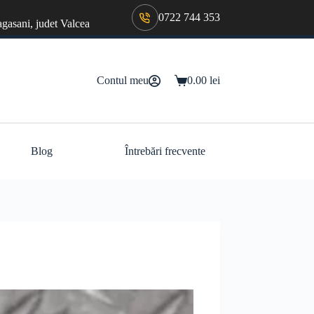
0722 744 353
agasani, judet Valcea
Contul meu
0.00
lei
Coș
de
cumpărături
Blog
Întrebări frecvente