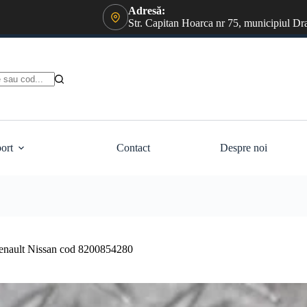
Adresă:
Str. Capitan Hoarca nr 75, municipiul Dr
ort
Contact
Despre noi
 Renault Nissan cod 8200854280