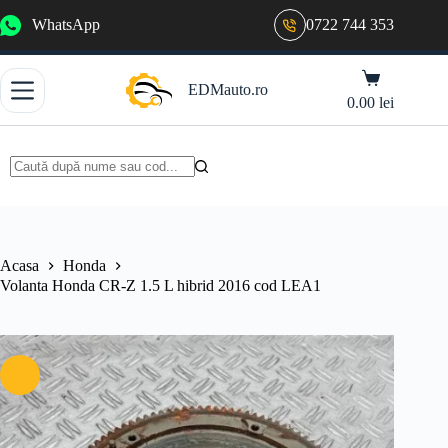
Sari
WhatsApp
0722 744 353
la
conținut
Coș
EDMauto.ro
de
0.00
lei
cumpărături
Niciun
rezultat
Acasa
Honda
Volanta Honda CR-Z 1.5 L hibrid 2016 cod LEA1