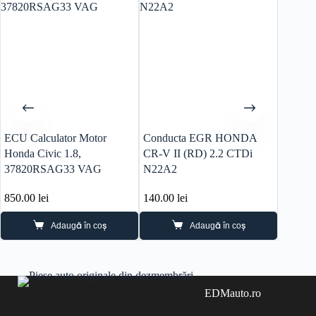
ECU Calculator Motor
Conducta EGR HONDA
Diferen
Honda Civic 1.8,
CR-V II (RD) 2.2 CTDi
S2000 
37820RSAG33 VAG
N22A2
41200
2002
850.00
lei
140.00
lei
2,200.
Adaugă în coș
Adaugă în coș
EDMauto.ro