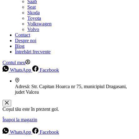
Saab
Seat
Skoda
Toyota
Volkswagen
Volvo
Contact
Despre noi
Blog
Întrebări frecvente
Contul meu
WhatsApp
Facebook
Adresă:
Str. Capitan Hoarca nr 75, municipiul Dragasani,
judet Valcea
Coșul tău este în prezent gol.
Înapoi la magazin
WhatsApp
Facebook