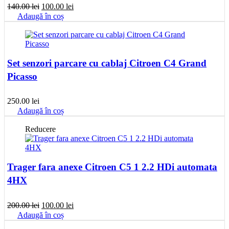
Prețul
Prețul
140.00
lei
100.00
lei
inițial
curent
Adaugă în coș
a
este:
fost:
100.00 lei.
140.00 lei.
Set senzori parcare cu cablaj Citroen C4 Grand
Picasso
250.00
lei
Adaugă în coș
Reducere
Trager fara anexe Citroen C5 1 2.2 HDi automata
4HX
Prețul
Prețul
200.00
lei
100.00
lei
inițial
curent
Adaugă în coș
a
este: