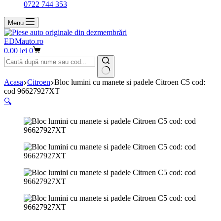
0722 744 353
Menu
EDMauto.ro
Coș
0.00
lei
0
de
cumpărături
Niciun
Acasa
Citroen
Bloc lumini cu manete si padele Citroen C5 cod:
rezultat
cod 96627927XT
🔍