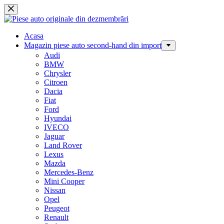
Sari
la
conținut
Acasa
Magazin piese auto second-hand din import
Audi
BMW
Chrysler
Citroen
Dacia
Fiat
Ford
Hyundai
IVECO
Jaguar
Land Rover
Lexus
Mazda
Mercedes-Benz
Mini Cooper
Nissan
Opel
Peugeot
Renault