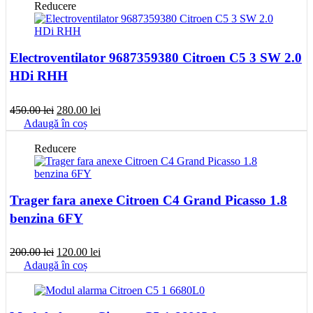
fost:
100.00 lei.
Reducere
200.00 lei.
Electroventilator 9687359380 Citroen C5 3 SW 2.0
HDi RHH
Prețul
Prețul
450.00
lei
280.00
lei
inițial
curent
Adaugă în coș
a
este:
fost:
280.00 lei.
Reducere
450.00 lei.
Trager fara anexe Citroen C4 Grand Picasso 1.8
benzina 6FY
Prețul
Prețul
200.00
lei
120.00
lei
inițial
curent
Adaugă în coș
a
este:
fost:
120.00 lei.
200.00 lei.