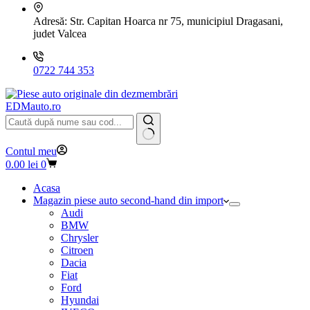
Adresă:
Str. Capitan Hoarca nr 75, municipiul Dragasani,
judet Valcea
0722 744 353
EDMauto.ro
Niciun
Contul meu
rezultat
Coș
0.00
lei
0
de
cumpărături
Acasa
Magazin piese auto second-hand din import
Audi
BMW
Chrysler
Citroen
Dacia
Fiat
Ford
Hyundai