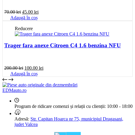
Prețul
Prețul
70.00
lei
45.00
lei
inițial
curent
Adaugă în coș
a
este:
fost:
45.00 lei.
Reducere
70.00 lei.
Trager fara anexe Citroen C4 1.6 benzina NFU
Prețul
Prețul
200.00
lei
100.00
lei
inițial
curent
Adaugă în coș
a
este:
fost:
100.00 lei.
200.00 lei.
EDMauto.ro
Program de ridicare comenzi și relații cu clienții:
10:00 - 18:00
Adresă:
Str. Capitan Hoarca nr 75, municipiul Dragasani,
judet Valcea