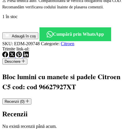
⚠️ Piesă tehnică auto. Compatibilitatea se verifică obligatoriu după COD.
Recomandăm verificarea codului înainte de plasarea comenzii.
1 în stoc
Cantitate
Bloc
Cumpără prin WhatsApp
lumini
Adaugă în coș
cu
SKU:
EDM-209748
Categorie:
Citroen
manete
Trimite link-ul:
si
padele
Descriere
Citroen
C5
cod:
Bloc lumini cu manete si padele Citroen
cod
96627927XT
C5 cod: cod 96627927XT
Recenzii (0)
Recenzii
Nu există recenzii până acum.