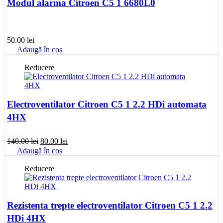
Modul alarma Citroen C5 1 6680L0
50.00
lei
Adaugă în coș
Reducere
Electroventilator Citroen C5 1 2.2 HDi automata
4HX
Prețul
Prețul
140.00
lei
80.00
lei
inițial
curent
Adaugă în coș
a
este:
fost:
80.00 lei.
Reducere
140.00 lei.
Rezistenta trepte electroventilator Citroen C5 1 2.2
HDi 4HX