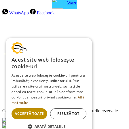
Waze
WhatsApp
Facebook
Intrebari frecvente
Blog
Politica de ramburs și retur
Formular de retur
Acest site web folosește
Garanții
cookie-uri
ANPC
Acest site web folosește cookie-uri pentru a
îmbunătăți experiența utilizatorului. Prin
Termeni și condiții
utilizarea site-ului nostru web, sunteți de
Politica de Cookies
acord cu toate cookie-urile în conformitate
cu Politica noastră privind cookie-urile.
Află
Politica de confidențialitate
mai multe
Copyright © 2013-2026
EDMauto.ro
Toate drepturile rezervate.
ACCEPTĂ TOATE
REFUZĂ TOT
ARATĂ DETALIILE