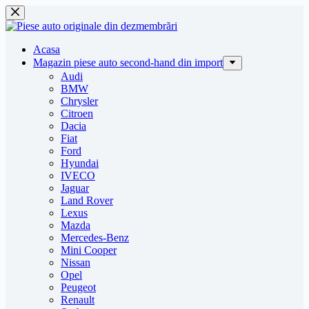
Sari
la
conținut
Acasa
Magazin piese auto second-hand din import
Audi
BMW
Chrysler
Citroen
Dacia
Fiat
Ford
Hyundai
IVECO
Jaguar
Land Rover
Lexus
Mazda
Mercedes-Benz
Mini Cooper
Nissan
Opel
Peugeot
Renault