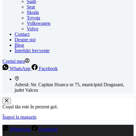
Saab
Seat
Skoda
Toyota
Volkswagen
Volvo
Contact
Despre noi
Blog
Întrebări frecvente
Contul meu
WhatsApp
Facebook
Adresă:
Str. Capitan Hoarca nr 75, municipiul Dragasani,
judet Valcea
Coșul tău este în prezent gol.
Înapoi la magazin
WhatsApp
Facebook