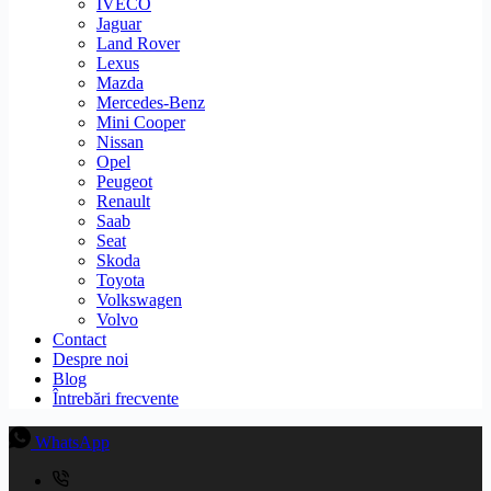
IVECO
Jaguar
Land Rover
Lexus
Mazda
Mercedes-Benz
Mini Cooper
Nissan
Opel
Peugeot
Renault
Saab
Seat
Skoda
Toyota
Volkswagen
Volvo
Contact
Despre noi
Blog
Întrebări frecvente
WhatsApp