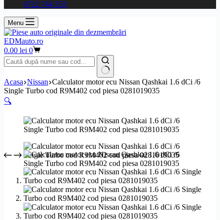
0722 744 353
Menu
EDMauto.ro
Coș
0.00
lei
0
de
cumpărături
Niciun
Acasa
Nissan
Calculator motor ecu Nissan Qashkai 1.6 dCi /6
rezultat
Single Turbo cod R9M402 cod piesa 0281019035
🔍