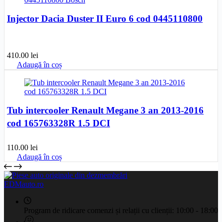
Injector Dacia Duster II Euro 6 cod 0445110800
410.00
lei
Adaugă în coș
Tub intercooler Renault Megane 3 an 2013-2016
cod 165763328R 1.5 DCI
110.00
lei
Adaugă în coș
EDMauto.ro
Program de ridicare comenzi și relații cu clienții:
10:00 - 18:00