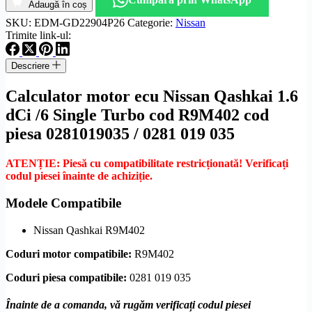
motor
Adaugă în coș
ecu
SKU:
EDM-GD22904P26
Categorie:
Nissan
Nissan
Trimite link-ul:
Qashkai
1.6
Descriere
dCi
/6
Calculator motor ecu Nissan Qashkai 1.6
Single
Turbo
dCi /6 Single Turbo cod R9M402 cod
cod
piesa 0281019035 / 0281 019 035
R9M402
cod
piesa
ATENȚIE: Piesă cu compatibilitate restricționată! Verificați
0281019035
codul piesei înainte de achiziție.
Modele Compatibile
Nissan Qashkai R9M402
Coduri motor compatibile:
R9M402
Coduri piesa compatibile:
0281 019 035
Înainte de a comanda, vă rugăm verificați codul piesei