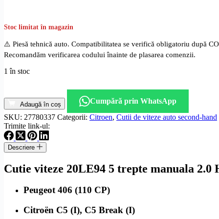
Stoc limitat în magazin
⚠️ Piesă tehnică auto. Compatibilitatea se verifică obligatoriu după C
Recomandăm verificarea codului înainte de plasarea comenzii.
1 în stoc
Cantitate
Cutie
Cumpără prin WhatsApp
viteze
Adaugă în coș
manuala
SKU:
27780337
Categorii:
Citroen
,
Cutii de viteze auto second-hand
5
Trimite link-ul:
trepte
Citroen
Descriere
C5
2.0
Cutie viteze 20LE94 5 trepte manuala 2.0
HDi
cod
motor
Peugeot 406 (110 CP)
RHZ
cod
Citroën C5 (I), C5 Break (I)
20LE94