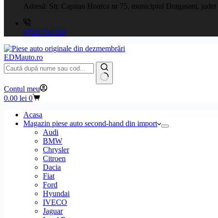
Adresă:
Str. Capitan Hoarca nr 75, municipiul Dragasani, judet
0722 744 353
EDMauto.ro
Niciun
Contul meu
rezultat
Coș
0.00
lei
0
de
cumpărături
Acasa
Magazin piese auto second-hand din import
Audi
BMW
Chrysler
Citroen
Dacia
Fiat
Ford
Hyundai
IVECO
Jaguar