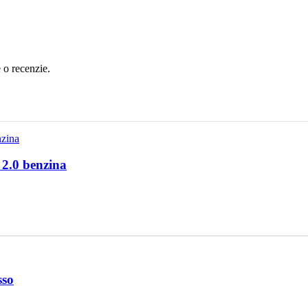
e o recenzie.
o 2.0 benzina
sso