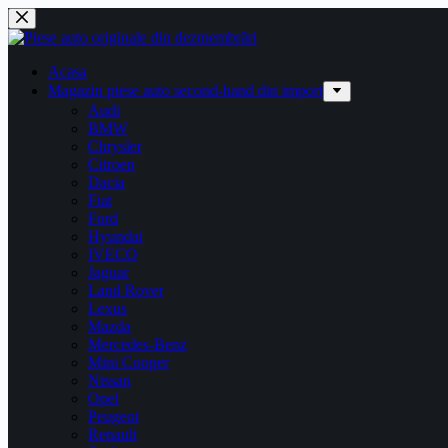
Sari
la
conținut
Acasa
Magazin piese auto second-hand din import
Audi
BMW
Chrysler
Citroen
Dacia
Fiat
Ford
Hyundai
IVECO
Jaguar
Land Rover
Lexus
Mazda
Mercedes-Benz
Mini Cooper
Nissan
Opel
Peugeot
Renault