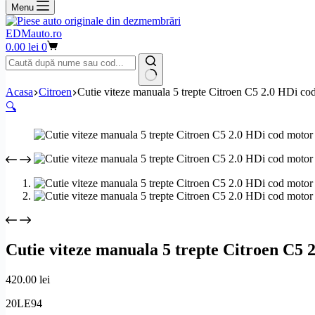
Menu
EDMauto.ro
Coș
0.00
lei
0
de
cumpărături
Niciun
Acasa
Citroen
Cutie viteze manuala 5 trepte Citroen C5 2.0 HDi 
rezultat
🔍
Cutie viteze manuala 5 trepte Citroen C
420.00
lei
20LE94