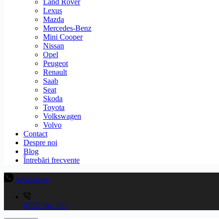
Land Rover
Lexus
Mazda
Mercedes-Benz
Mini Cooper
Nissan
Opel
Peugeot
Renault
Saab
Seat
Skoda
Toyota
Volkswagen
Volvo
Contact
Despre noi
Blog
Întrebări frecvente
WhatsApp
0722 744 353