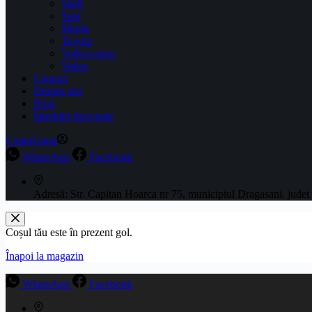
Saab
Seat
Skoda
Toyota
Volkswagen
Volvo
Contact
Despre noi
Blog
Întrebări frecvente
Contul meu
WhatsApp
Facebook
Adresă:
Str. Capitan Hoarca nr 75, municipiul Dragasani, judet
Coșul tău este în prezent gol.
Înapoi la magazin
WhatsApp
Facebook