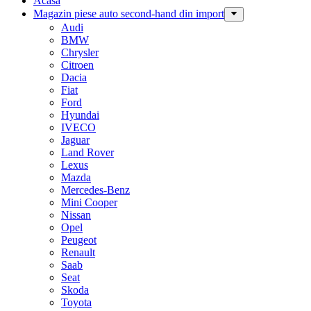
Acasa
Magazin piese auto second-hand din import
Audi
BMW
Chrysler
Citroen
Dacia
Fiat
Ford
Hyundai
IVECO
Jaguar
Land Rover
Lexus
Mazda
Mercedes-Benz
Mini Cooper
Nissan
Opel
Peugeot
Renault
Saab
Seat
Skoda
Toyota