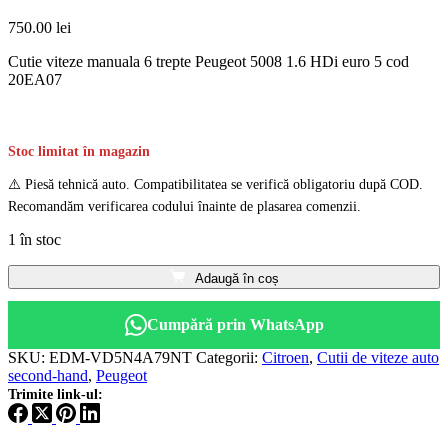
750.00
lei
Cutie viteze manuala 6 trepte Peugeot 5008 1.6 HDi euro 5 cod
20EA07
Stoc limitat în magazin
⚠️ Piesă tehnică auto. Compatibilitatea se verifică obligatoriu după COD.
Recomandăm verificarea codului înainte de plasarea comenzii.
1 în stoc
Adaugă în coș
Cumpără prin WhatsApp
SKU:
EDM-VD5N4A79NT
Categorii:
Citroen
,
Cutii de viteze auto
second-hand
,
Peugeot
Trimite link-ul: