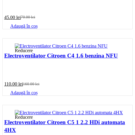
45.00
lei
70.00
lei
Prețul
Prețul
inițial
curent
Adaugă în coș
a
este:
fost:
45.00 lei.
70.00 lei.
Reducere
Electroventilator Citroen C4 1.6 benzina NFU
110.00
lei
160.00
lei
Prețul
Prețul
inițial
curent
Adaugă în coș
a
este:
fost:
110.00 lei.
160.00 lei.
Reducere
Electroventilator Citroen C5 1 2.2 HDi automata
4HX