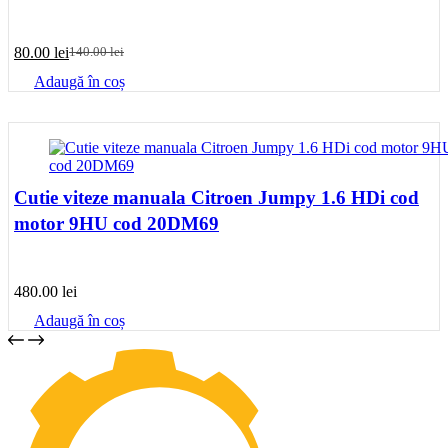
80.00
lei
140.00
lei
Prețul
Prețul
inițial
curent
Adaugă în coș
a
este:
fost:
80.00 lei.
140.00 lei.
Cutie viteze manuala Citroen Jumpy 1.6 HDi cod
motor 9HU cod 20DM69
480.00
lei
Adaugă în coș