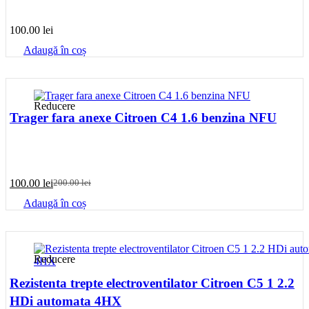
100.00
lei
Adaugă în coș
Reducere
Trager fara anexe Citroen C4 1.6 benzina NFU
100.00
lei
200.00
lei
Prețul
Prețul
inițial
curent
Adaugă în coș
a
este:
fost:
100.00 lei.
200.00 lei.
Reducere
Rezistenta trepte electroventilator Citroen C5 1 2.2
HDi automata 4HX