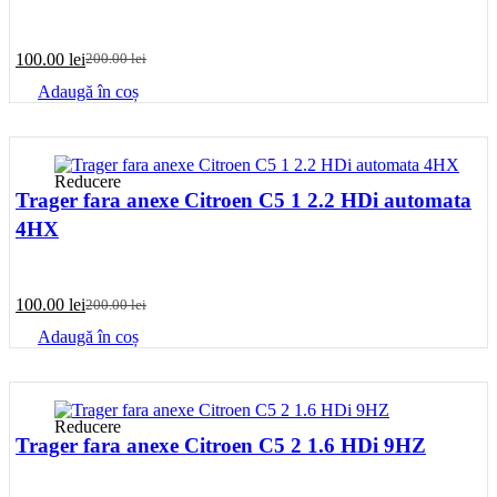
100.00
lei
200.00
lei
Prețul
Prețul
inițial
curent
Adaugă în coș
a
este:
fost:
100.00 lei.
200.00 lei.
Reducere
Trager fara anexe Citroen C5 1 2.2 HDi automata
4HX
100.00
lei
200.00
lei
Prețul
Prețul
inițial
curent
Adaugă în coș
a
este:
fost:
100.00 lei.
200.00 lei.
Reducere
Trager fara anexe Citroen C5 2 1.6 HDi 9HZ