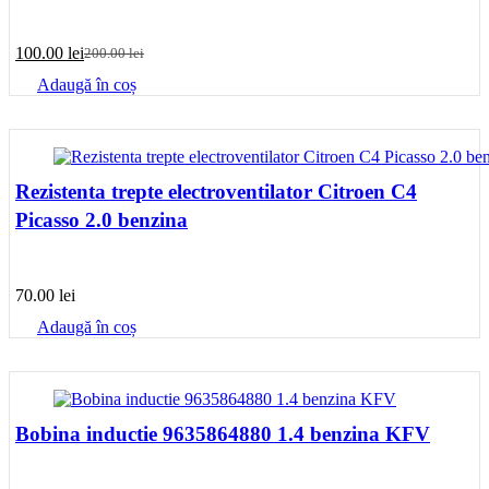
100.00
lei
200.00
lei
Prețul
Prețul
inițial
curent
Adaugă în coș
a
este:
fost:
100.00 lei.
200.00 lei.
Rezistenta trepte electroventilator Citroen C4
Picasso 2.0 benzina
70.00
lei
Adaugă în coș
Bobina inductie 9635864880 1.4 benzina KFV