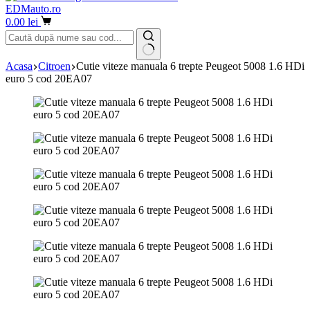
EDMauto.ro
Coș
0.00
lei
de
cumpărături
Niciun
Acasa
Citroen
Cutie viteze manuala 6 trepte Peugeot 5008 1.6 HDi
rezultat
euro 5 cod 20EA07