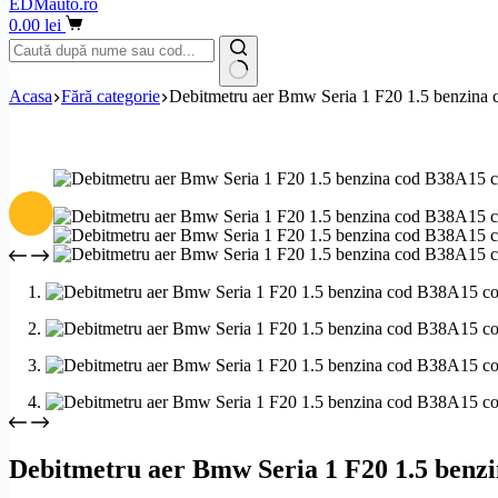
EDMauto.ro
Coș
0.00
lei
de
cumpărături
Niciun
Acasa
Fără categorie
Debitmetru aer Bmw Seria 1 F20 1.5 benzin
rezultat
Debitmetru aer Bmw Seria 1 F20 1.5 benz