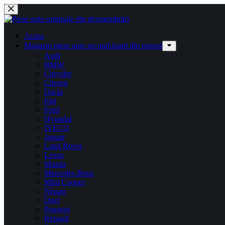
Sari
la
conținut
Acasa
Magazin piese auto second-hand din import
Audi
BMW
Chrysler
Citroen
Dacia
Fiat
Ford
Hyundai
IVECO
Jaguar
Land Rover
Lexus
Mazda
Mercedes-Benz
Mini Cooper
Nissan
Opel
Peugeot
Renault