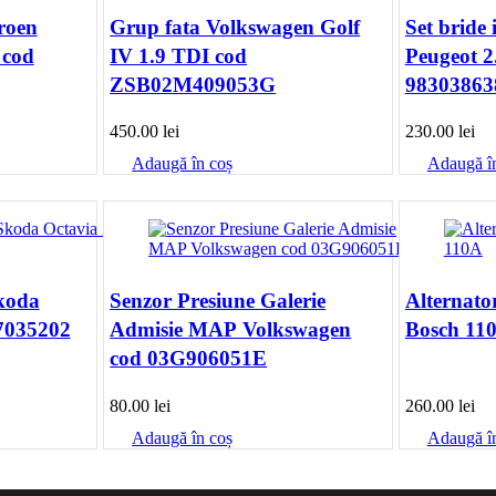
troen
Grup fata Volkswagen Golf
Set bride 
IV 1.9 TDI cod
Peugeot 2
ZSB02M409053G
98303863
450.00
lei
230.00
lei
Adaugă în coș
Adaugă î
Skoda
Senzor Presiune Galerie
Alternato
7035202
Admisie MAP Volkswagen
Bosch 11
cod 03G906051E
80.00
lei
260.00
lei
Adaugă în coș
Adaugă î