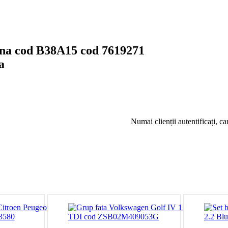
ina cod B38A15 cod 7619271
a
Numai clienții autentificați, c