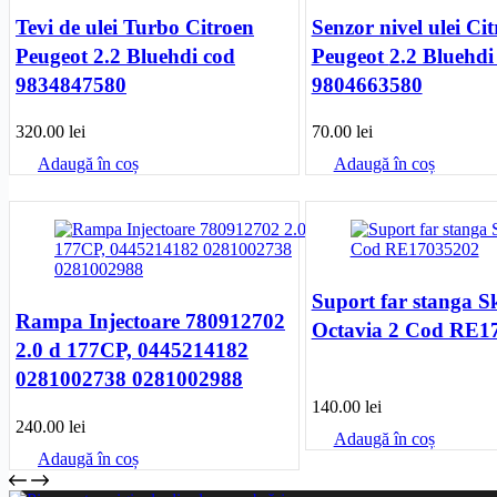
Tevi de ulei Turbo Citroen
Senzor nivel ulei Ci
Peugeot 2.2 Bluehdi cod
Peugeot 2.2 Bluehdi cod
9834847580
9804663580
320.00
lei
70.00
lei
Adaugă în coș
Adaugă în coș
Suport far stanga 
Rampa Injectoare 780912702
Octavia 2 Cod RE1
2.0 d 177CP, 0445214182
0281002738 0281002988
140.00
lei
240.00
lei
Adaugă în coș
Adaugă în coș