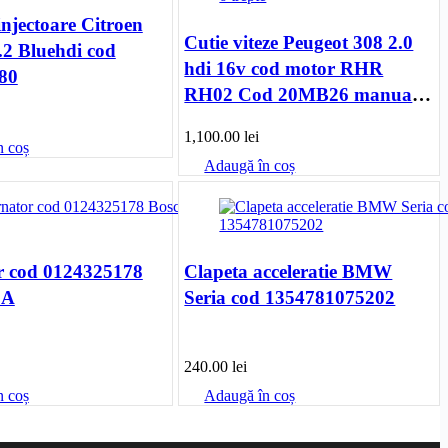
injectoare Citroen
Cutie viteze Peugeot 308 2.0
.2 Bluehdi cod
hdi 16v cod motor RHR
80
RH02 Cod 20MB26 manuala
6 trepte
1,100.00
lei
n coș
Adaugă în coș
r cod 0124325178
Clapeta acceleratie BMW
0A
Seria cod 1354781075202
240.00
lei
n coș
Adaugă în coș