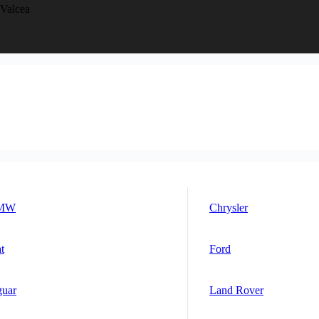
 Valcea
MW
Chrysler
t
Ford
guar
Land Rover