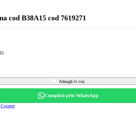
ina cod B38A15 cod 7619271
OD.
Adaugă în coș
Cumpără prin WhatsApp
 Cooper