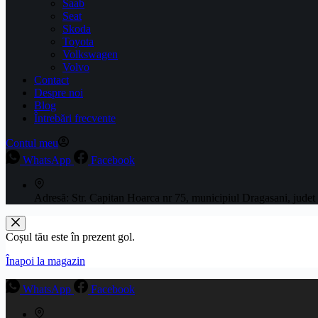
Saab
Seat
Skoda
Toyota
Volkswagen
Volvo
Contact
Despre noi
Blog
Întrebări frecvente
Contul meu
WhatsApp
Facebook
Adresă:
Str. Capitan Hoarca nr 75, municipiul Dragasani, judet
Coșul tău este în prezent gol.
Înapoi la magazin
WhatsApp
Facebook