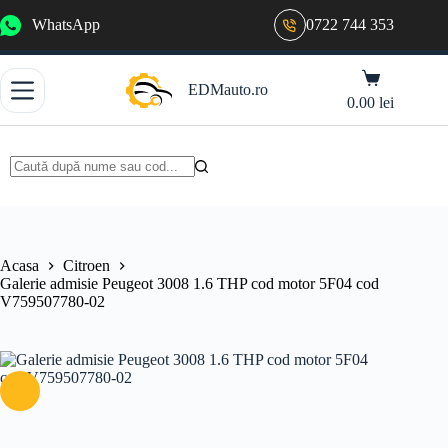
Sari
WhatsApp
0722 744 353
la
conținut
Coș
EDMauto.ro
de
0.00
lei
cumpărături
Niciun
rezultat
Acasa
Citroen
Galerie admisie Peugeot 3008 1.6 THP cod motor 5F04 cod
V759507780-02