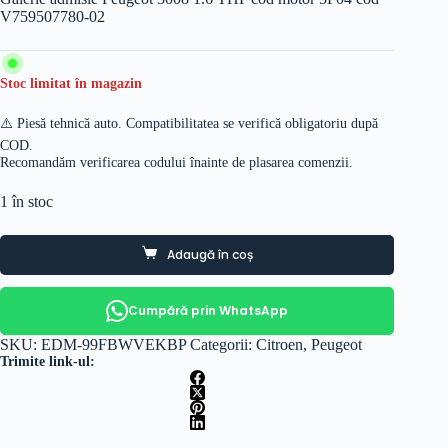
V759507780-02
Stoc limitat în magazin
⚠️ Piesă tehnică auto. Compatibilitatea se verifică obligatoriu după
COD.
Recomandăm verificarea codului înainte de plasarea comenzii.
1 în stoc
Adaugă în coș
Cumpără prin WhatsApp
SKU:
EDM-99FBWVEKBP
Categorii:
Citroen
,
Peugeot
Trimite link-ul: