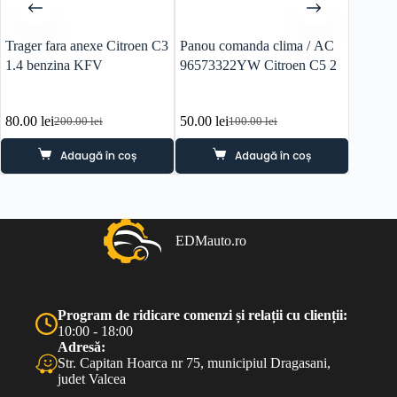
Trager fara anexe Citroen C3
Panou comanda clima / AC
Modul 
1.4 benzina KFV
96573322YW Citroen C5 2
Peugeot
96655
80.00
lei
50.00
lei
100.0
200.00
lei
100.00
lei
Prețul
Prețul
Prețul
Prețul
inițial
curent
inițial
curent
Adaugă în coș
Adaugă în coș
a
este:
a
este:
fost:
80.00 lei.
fost:
50.00 lei.
200.00 lei.
100.00 lei.
EDMauto.ro
Program de ridicare comenzi și relații cu clienții:
10:00 - 18:00
Adresă:
Str. Capitan Hoarca nr 75, municipiul Dragasani,
judet Valcea