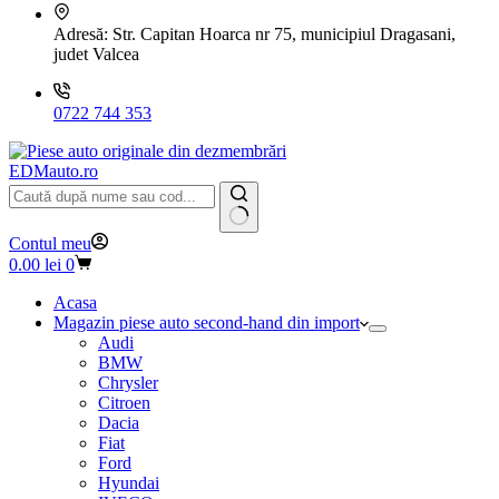
Adresă:
Str. Capitan Hoarca nr 75, municipiul Dragasani,
judet Valcea
0722 744 353
EDMauto.ro
Niciun
Contul meu
rezultat
Coș
0.00
lei
0
de
cumpărături
Acasa
Magazin piese auto second-hand din import
Audi
BMW
Chrysler
Citroen
Dacia
Fiat
Ford
Hyundai