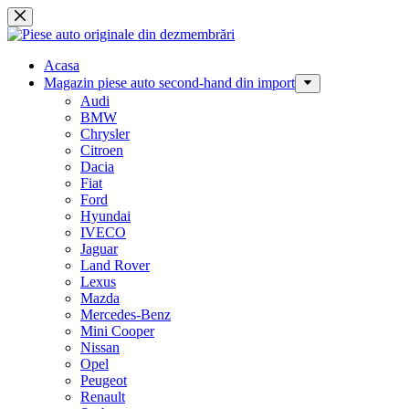
Sari
la
conținut
Acasa
Magazin piese auto second-hand din import
Audi
BMW
Chrysler
Citroen
Dacia
Fiat
Ford
Hyundai
IVECO
Jaguar
Land Rover
Lexus
Mazda
Mercedes-Benz
Mini Cooper
Nissan
Opel
Peugeot
Renault