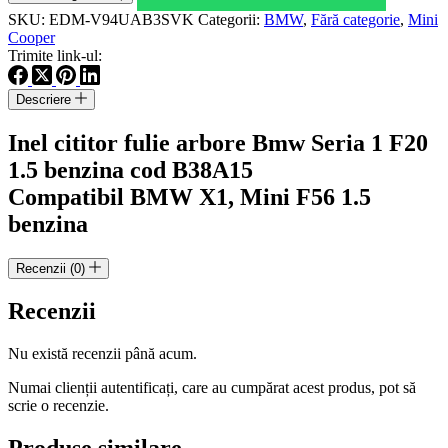
fulie
SKU:
EDM-V94UAB3SVK
Categorii:
BMW
,
Fără categorie
,
Mini
arbore
Cooper
Bmw
Trimite link-ul:
Seria
1
Descriere
F20
1.5
Inel cititor fulie arbore Bmw Seria 1 F20
benzina
cod
1.5 benzina cod B38A15
B38A15
Compatibil BMW X1, Mini F56 1.5
benzina
Recenzii (0)
Recenzii
Nu există recenzii până acum.
Numai clienții autentificați, care au cumpărat acest produs, pot să
scrie o recenzie.