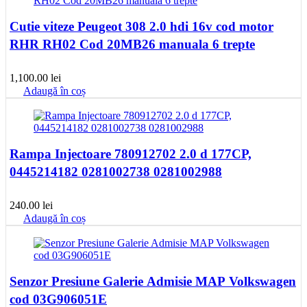
Cutie viteze Peugeot 308 2.0 hdi 16v cod motor
RHR RH02 Cod 20MB26 manuala 6 trepte
1,100.00
lei
Adaugă în coș
Rampa Injectoare 780912702 2.0 d 177CP,
0445214182 0281002738 0281002988
240.00
lei
Adaugă în coș
Senzor Presiune Galerie Admisie MAP Volkswagen
cod 03G906051E