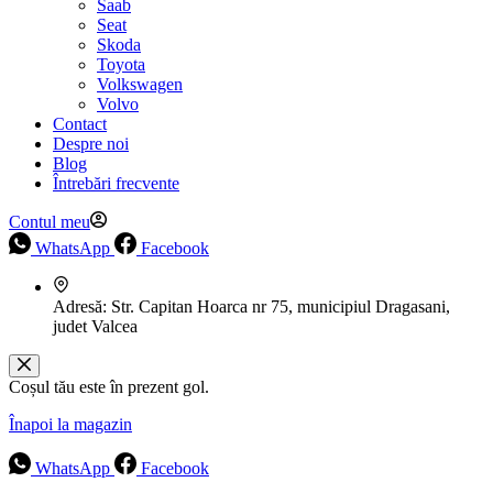
Saab
Seat
Skoda
Toyota
Volkswagen
Volvo
Contact
Despre noi
Blog
Întrebări frecvente
Contul meu
WhatsApp
Facebook
Adresă:
Str. Capitan Hoarca nr 75, municipiul Dragasani,
judet Valcea
Coșul tău este în prezent gol.
Înapoi la magazin
WhatsApp
Facebook