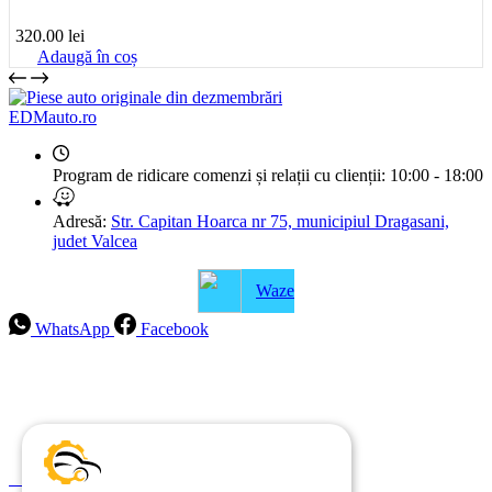
320.00
lei
Adaugă în coș
EDMauto.ro
Program de ridicare comenzi și relații cu clienții:
10:00 - 18:00
Adresă:
Str. Capitan Hoarca nr 75, municipiul Dragasani,
judet Valcea
Waze
WhatsApp
Facebook
Intrebari frecvente
Blog
Politica de ramburs și retur
Formular de retur