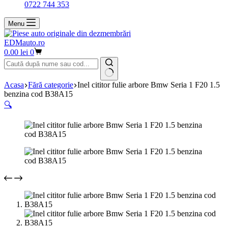
0722 744 353
Menu
EDMauto.ro
Coș
0.00
lei
0
de
cumpărături
Niciun
Acasa
Fără categorie
Inel cititor fulie arbore Bmw Seria 1 F20 1.5
rezultat
benzina cod B38A15
🔍