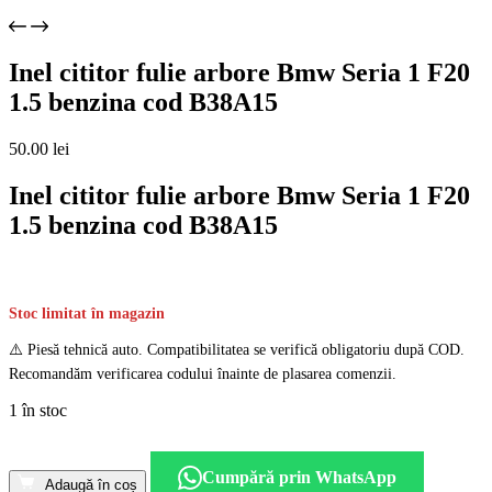
Inel cititor fulie arbore Bmw Seria 1 F20
1.5 benzina cod B38A15
50.00
lei
Inel cititor fulie arbore Bmw Seria 1 F20
1.5 benzina cod B38A15
Stoc limitat în magazin
⚠️ Piesă tehnică auto. Compatibilitatea se verifică obligatoriu după COD.
Recomandăm verificarea codului înainte de plasarea comenzii.
1 în stoc
Cantitate
Inel
Cumpără prin WhatsApp
cititor
Adaugă în coș