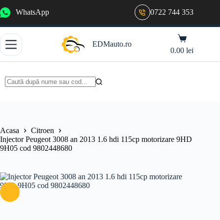
Sari
WhatsApp
0722 744 353
la
conținut
Coș
EDMauto.ro
de
0.00
lei
cumpărături
Niciun
rezultat
Acasa
Citroen
Injector Peugeot 3008 an 2013 1.6 hdi 115cp motorizare 9HD
9H05 cod 9802448680