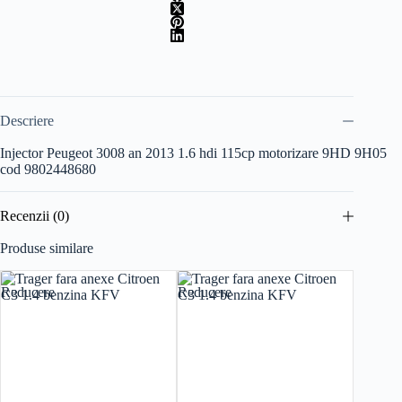
motorizare
9HD
9H05
cod
9802448680
Descriere
Injector Peugeot 3008 an 2013 1.6 hdi 115cp motorizare 9HD 9H05
cod 9802448680
Recenzii (0)
Produse similare
Reducere
Reducere
Reducer