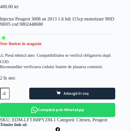
480.00
lei
Injector Peugeot 3008 an 2013 1.6 hdi 115cp motorizare 9HD
9H05 cod 9802448680
Stoc limitat în magazin
⚠️ Piesă tehnică auto. Compatibilitatea se verifică obligatoriu după
COD.
Recomandăm verificarea codului înainte de plasarea comenzii.
2 în stoc
Cantitate
Adaugă în coș
Injector
Peugeot
3008
an
Cumpără prin WhatsApp
2013
1.6
SKU:
EDM-LFTJ68PYZM-1
Categorii:
Citroen
,
Peugeot
hdi
Trimite link-ul:
115cp