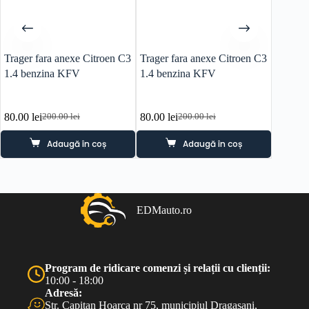
Trager fara anexe Citroen C3
Trager fara anexe Citroen C3
Electro
1.4 benzina KFV
1.4 benzina KFV
1 2.2 
80.00
lei
80.00
lei
80.00
l
200.00
lei
200.00
lei
Prețul
Prețul
Prețul
Prețul
inițial
curent
inițial
curent
Adaugă în coș
Adaugă în coș
a
este:
a
este:
fost:
80.00 lei.
fost:
80.00 lei.
200.00 lei.
200.00 lei.
EDMauto.ro
Program de ridicare comenzi și relații cu clienții:
10:00 - 18:00
Adresă:
Str. Capitan Hoarca nr 75, municipiul Dragasani,