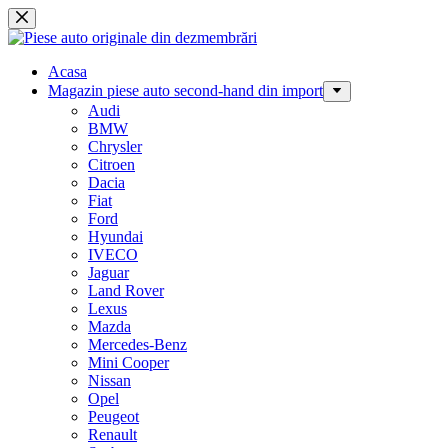
Sari
la
conținut
Acasa
Magazin piese auto second-hand din import
Audi
BMW
Chrysler
Citroen
Dacia
Fiat
Ford
Hyundai
IVECO
Jaguar
Land Rover
Lexus
Mazda
Mercedes-Benz
Mini Cooper
Nissan
Opel
Peugeot
Renault