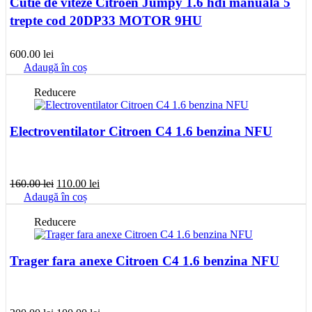
Cutie de viteze Citroen Jumpy 1.6 hdi manuala 5
trepte cod 20DP33 MOTOR 9HU
600.00
lei
Adaugă în coș
Reducere
Electroventilator Citroen C4 1.6 benzina NFU
Prețul
Prețul
160.00
lei
110.00
lei
inițial
curent
Adaugă în coș
a
este:
fost:
110.00 lei.
Reducere
160.00 lei.
Trager fara anexe Citroen C4 1.6 benzina NFU