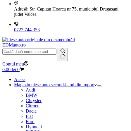
Adresă:
Str. Capitan Hoarca nr 75, municipiul Dragasani,
judet Valcea
0722 744 353
EDMauto.ro
Niciun
Contul meu
rezultat
Coș
0.00
lei
0
de
cumpărături
Acasa
Magazin piese auto second-hand din import
Audi
BMW
Chrysler
Citroen
Dacia
Fiat
Ford
Hyundai