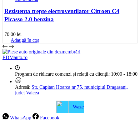
Rezistenta trepte electroventilator Citroen C4
Picasso 2.0 benzina
70.00
lei
Adaugă în coș
EDMauto.ro
Program de ridicare comenzi și relații cu clienții:
10:00 - 18:00
Adresă:
Str. Capitan Hoarca nr 75, municipiul Dragasani,
judet Valcea
Waze
WhatsApp
Facebook
Intrebari frecvente
Blog