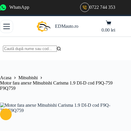
Sari
WhatsApp
0722 744 353
la
conținut
Coș
EDMauto.ro
de
0.00
lei
cumpărături
Niciun
rezultat
Acasa
Mitsubishi
Motor fara anexe Mitsubishi Carisma 1.9 DI-D cod F9Q-759
F9Q759