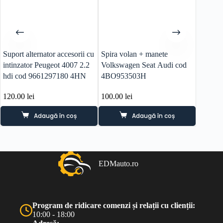
Suport alternator accesorii cu
Spira volan + manete
Teva in
intinzator Peugeot 4007 2.2
Volkswagen Seat Audi cod
Peugeot
hdi cod 9661297180 4HN
4BO953503H
motor
120.00
lei
100.00
lei
80.00
l
Adaugă în coș
Adaugă în coș
EDMauto.ro
Program de ridicare comenzi și relații cu clienții:
10:00 - 18:00