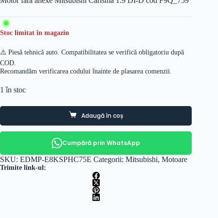
Motor fara anexe Mitsubishi Carisma 1.9 DI-D cod F9Q_759
Stoc limitat în magazin
⚠️ Piesă tehnică auto. Compatibilitatea se verifică obligatoriu după
COD.
Recomandăm verificarea codului înainte de plasarea comenzii.
1 în stoc
Adaugă în coș
Cumpără prin WhatsApp
SKU:
EDMP-E8KSPHC75E
Categorii:
Mitsubishi
,
Motoare
Trimite link-ul: