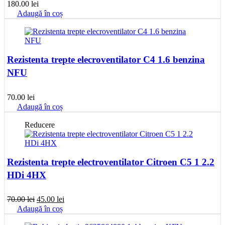
180.00
lei
Adaugă în coș
Rezistenta trepte elecroventilator C4 1.6 benzina
NFU
70.00
lei
Adaugă în coș
Reducere
Rezistenta trepte electroventilator Citroen C5 1 2.2
HDi 4HX
Prețul
Prețul
70.00
lei
45.00
lei
inițial
curent
Adaugă în coș
a
este: