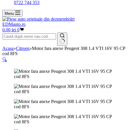
0722 744 353
Menu
EDMauto.ro
Coș
0.00
lei
0
de
cumpărături
Niciun
Acasa
Citroen
Motor fara anexe Peugeot 308 1.4 VTI 16V 95 CP
rezultat
cod 8FS
🔍