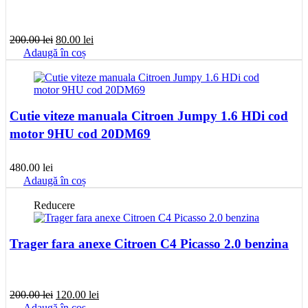
Prețul
Prețul
200.00
lei
80.00
lei
inițial
curent
Adaugă în coș
a
este:
fost:
80.00 lei.
200.00 lei.
Cutie viteze manuala Citroen Jumpy 1.6 HDi cod
motor 9HU cod 20DM69
480.00
lei
Adaugă în coș
Reducere
Trager fara anexe Citroen C4 Picasso 2.0 benzina
Prețul
Prețul
200.00
lei
120.00
lei
inițial
curent
Adaugă în coș