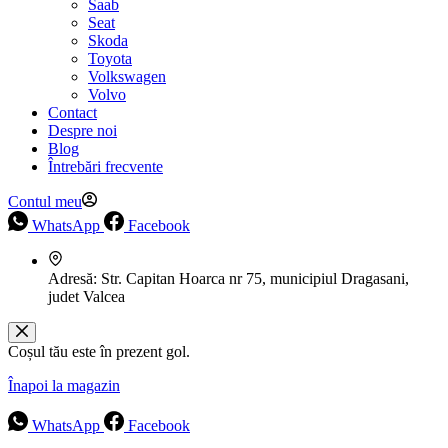
Saab
Seat
Skoda
Toyota
Volkswagen
Volvo
Contact
Despre noi
Blog
Întrebări frecvente
Contul meu
WhatsApp
Facebook
Adresă:
Str. Capitan Hoarca nr 75, municipiul Dragasani,
judet Valcea
Coșul tău este în prezent gol.
Înapoi la magazin
WhatsApp
Facebook