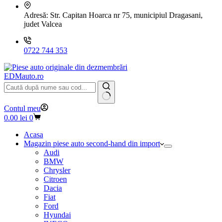
Adresă:
Str. Capitan Hoarca nr 75, municipiul Dragasani,
judet Valcea
0722 744 353
EDMauto.ro
Niciun
Contul meu
rezultat
Coș
0.00
lei
0
de
cumpărături
Acasa
Magazin piese auto second-hand din import
Audi
BMW
Chrysler
Citroen
Dacia
Fiat
Ford
Hyundai