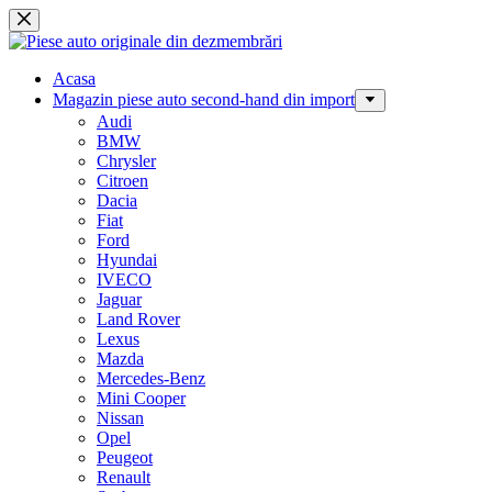
Sari
la
conținut
Acasa
Magazin piese auto second-hand din import
Audi
BMW
Chrysler
Citroen
Dacia
Fiat
Ford
Hyundai
IVECO
Jaguar
Land Rover
Lexus
Mazda
Mercedes-Benz
Mini Cooper
Nissan
Opel
Peugeot
Renault