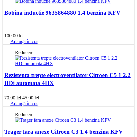
fost:
45.00 lei.
70.00 lei.
Bobina inductie 9635864880 1.4 benzina KFV
100.00
lei
Adaugă în coș
Reducere
Rezistenta trepte electroventilator Citroen C5 1 2.2
HDi automata 4HX
Prețul
Prețul
70.00
lei
45.00
lei
inițial
curent
Adaugă în coș
a
este:
fost:
45.00 lei.
Reducere
70.00 lei.
Trager fara anexe Citroen C3 1.4 benzina KFV