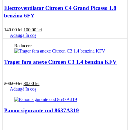
Electroventilator Citroen C4 Grand Picasso 1.8
benzina 6FY
Prețul
Prețul
140.00
lei
100.00
lei
inițial
curent
Adaugă în coș
a
este:
fost:
100.00 lei.
Reducere
140.00 lei.
Trager fara anexe Citroen C3 1.4 benzina KFV
Prețul
Prețul
200.00
lei
80.00
lei
inițial
curent
Adaugă în coș
a
este:
fost:
80.00 lei.
200.00 lei.
Panou sigurante cod 8637A319