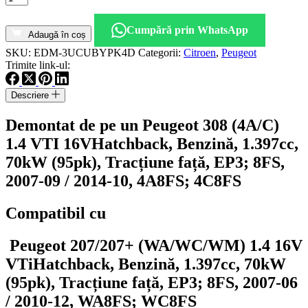
Motor
fara
Cumpără prin WhatsApp
anexe
Adaugă în coș
Peugeot
SKU:
EDM-3UCUBYPK4D
Categorii:
Citroen
,
Peugeot
308
Trimite link-ul:
1.4
VTI
16V
Descriere
95
CP
Demontat de pe un Peugeot 308 (4A/C)
cod
1.4 VTI 16V
Hatchback, Benzină, 1.397cc,
8FS
70kW (95pk), Tracțiune față, EP3; 8FS,
2007-09 / 2014-10, 4A8FS; 4C8FS
Compatibil cu
Peugeot 207/207+ (WA/WC/WM) 1.4 16V
VTi
Hatchback, Benzină, 1.397cc, 70kW
(95pk), Tracțiune față, EP3; 8FS, 2007-06
/ 2010-12, WA8FS; WC8FS