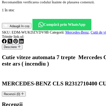
Recomandăm verificarea codului înainte de plasarea comenzii.
1 în stoc
Cantitate
Cutie
Cumpără prin WhatsApp
viteze
Adaugă în coș
automata
SKU:
EDM-WUKDZYDV9B
Categorii:
Mercedes-Benz
,
Cutii de v
Mercedes
Trimite link-ul:
CLS
2.2D
Descriere
motorizare
651
Cutie viteze automata 7 trepte Mercedes
cod
R2312710400
este ars ( incendiu )
MERCEDES-BENZ CLS R2312710400 CU
Recenzii (0)
Recenzii