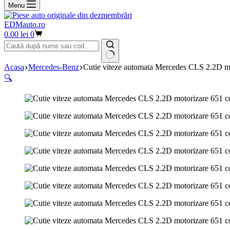
Menu
EDMauto.ro
Coș
0.00
lei
0
de
cumpărături
Niciun
Acasa
Mercedes-Benz
Cutie viteze automata Mercedes CLS 2.2D 
rezultat
🔍