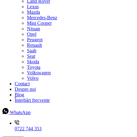
Land Rover
Lexus
Mazda
Mercedes-Benz
Mini Cooper
Nissan
Opel
Peugeot
Renault
Saab
Seat
Skoda
Toyota
Volkswagen
Volvo
Contact
Despre noi
Blog
Întrebări frecvente
WhatsApp
0722 744 353