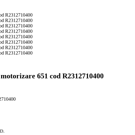
 motorizare 651 cod R2312710400
12710400
OD.