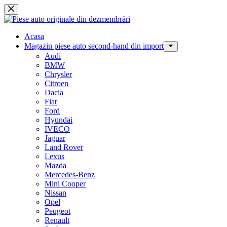
Sari
la
conținut
Acasa
Magazin piese auto second-hand din import
Audi
BMW
Chrysler
Citroen
Dacia
Fiat
Ford
Hyundai
IVECO
Jaguar
Land Rover
Lexus
Mazda
Mercedes-Benz
Mini Cooper
Nissan
Opel
Peugeot
Renault