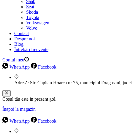
Saab
Seat
Skoda
Toyota
Volkswagen
Volvo
Contact
Despre noi
Blog
Întrebări frecvente
Contul meu
WhatsApp
Facebook
Adresă:
Str. Capitan Hoarca nr 75, municipiul Dragasani, judet
Coșul tău este în prezent gol.
Înapoi la magazin
WhatsApp
Facebook