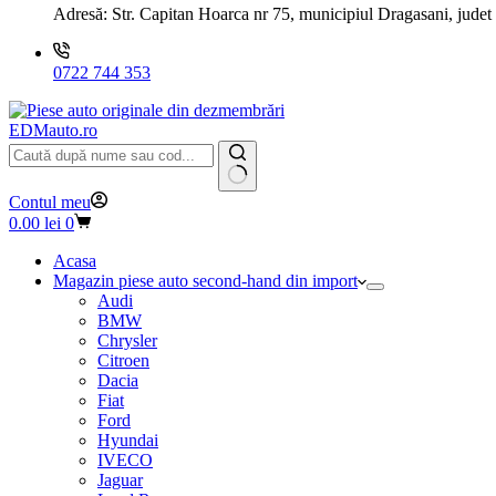
Adresă:
Str. Capitan Hoarca nr 75, municipiul Dragasani, judet
0722 744 353
EDMauto.ro
Niciun
Contul meu
rezultat
Coș
0.00
lei
0
de
cumpărături
Acasa
Magazin piese auto second-hand din import
Audi
BMW
Chrysler
Citroen
Dacia
Fiat
Ford
Hyundai
IVECO
Jaguar